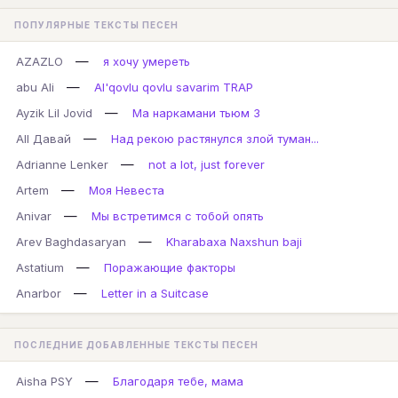
ПОПУЛЯРНЫЕ ТЕКСТЫ ПЕСЕН
—
AZAZLO
я хочу умереть
—
abu Ali
Al'qovlu qovlu savarim TRAP
—
Ayzik Lil Jovid
Ма наркамани тьюм 3
—
All Давай
Над рекою растянулся злой туман...
—
Adrianne Lenker
not a lot, just forever
—
Artem
Моя Невеста
—
Anivar
Мы встретимся с тобой опять
—
Arev Baghdasaryan
Kharabaxa Naxshun baji
—
Astatium
Поражающие факторы
—
Anarbor
Letter in a Suitcase
ПОСЛЕДНИЕ ДОБАВЛЕННЫЕ ТЕКСТЫ ПЕСЕН
—
Aisha PSY
Благодаря тебе, мама