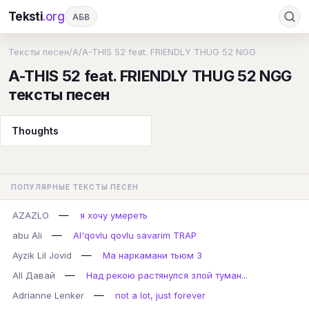
Teksti
.org
АБВ
Ru
А
Б
В
Г
Д
Е
Ж
З
Тексты песен
/
A
/
A-THIS 52 feat. FRIENDLY THUG 52 NGG
A-THIS 52 feat. FRIENDLY THUG 52 NGG
И
К
Л
М
Н
О
П
Р
С
тексты песен
Т
У
Ф
Х
Ц
Ч
Ш
Э
Ю
Я
En
A
B
C
D
E
F
G
Thoughts
H
I
J
K
L
M
N
O
P
Q
R
S
T
U
V
W
X
Y
ПОПУЛЯРНЫЕ ТЕКСТЫ ПЕСЕН
Z
#
—
AZAZLO
я хочу умереть
—
abu Ali
Al'qovlu qovlu savarim TRAP
—
Ayzik Lil Jovid
Ма наркамани тьюм 3
—
All Давай
Над рекою растянулся злой туман...
—
Adrianne Lenker
not a lot, just forever