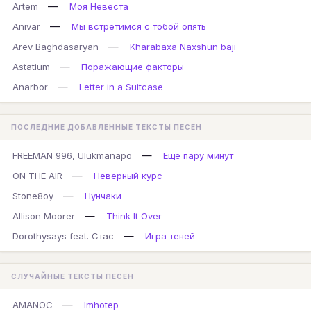
—
Artem
Моя Невеста
—
Anivar
Мы встретимся с тобой опять
—
Arev Baghdasaryan
Kharabaxa Naxshun baji
—
Astatium
Поражающие факторы
—
Anarbor
Letter in a Suitcase
ПОСЛЕДНИЕ ДОБАВЛЕННЫЕ ТЕКСТЫ ПЕСЕН
—
FREEMAN 996, Ulukmanapo
Еще пару минут
—
ON THE AIR
Неверный курс
—
Stone8oy
Нунчаки
—
Allison Moorer
Think It Over
—
Dorothysays feat. Стас
Игра теней
СЛУЧАЙНЫЕ ТЕКСТЫ ПЕСЕН
—
AMANOC
Imhotep