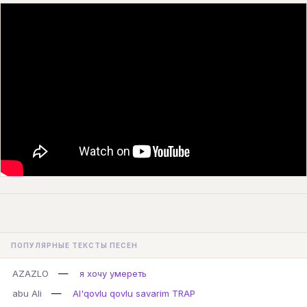
ПОПУЛЯРНЫЕ ТЕКСТЫ ПЕСЕН
—
AZAZLO
я хочу умереть
—
abu Ali
Al'qovlu qovlu savarim TRAP