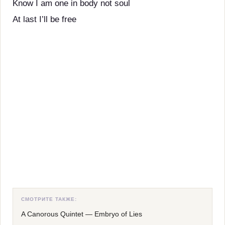
Know I am one in body not soul
At last I’ll be free
СМОТРИТЕ ТАКЖЕ:
A Canorous Quintet
—
Embryo of Lies