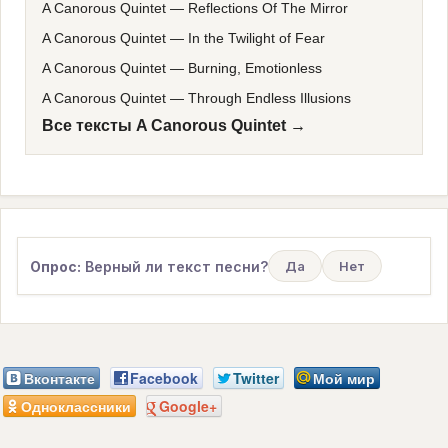
A Canorous Quintet
—
Reflections Of The Mirror
A Canorous Quintet
—
In the Twilight of Fear
A Canorous Quintet
—
Burning, Emotionless
A Canorous Quintet
—
Through Endless Illusions
Все тексты A Canorous Quintet →
Опрос:
Верный ли текст песни?
Да
Нет
Вконтакте
Facebook
Twitter
Мой мир
Одноклассники
Google+