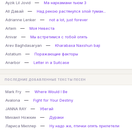
—
Ayzik Lil Jovid
Ма наркамани тьюм 3
—
All Давай
Над рекою растянулся злой туман...
—
Adrianne Lenker
not a lot, just forever
—
Artem
Моя Невеста
—
Anivar
Мы встретимся с тобой опять
—
Arev Baghdasaryan
Kharabaxa Naxshun baji
—
Astatium
Поражающие факторы
—
Anarbor
Letter in a Suitcase
ПОСЛЕДНИЕ ДОБАВЛЕННЫЕ ТЕКСТЫ ПЕСЕН
—
Mark Fry
Where Would I Be
—
Avalona
Fight for Your Destiny
—
JANNA RAY
Убегай
—
Михаил Ножкин
Дураки
—
Лариса Миллер
Ну надо же, птички опять прилетели