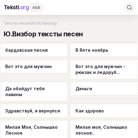
Teksti
.org
АБВ
Ru
А
Б
В
Г
Д
Е
Ж
З
Тексты песен
/
Ю
/
Ю.Визбор
Ю.Визбор тексты песен
И
К
Л
М
Н
О
П
Р
С
Т
У
Ф
Х
Ц
Ч
Ш
Э
Ю
бардовская песня
В Ялте ноябрь
Я
En
A
B
C
D
E
F
G
Вот это для мужчин
Вот это для мужчин -
H
I
J
K
L
M
N
O
P
рюкзак и ледоруб...
Q
R
S
T
U
V
W
X
Y
Да обойдут тебя
Деньги
лавины
Z
#
Здравствуй, я вернулся
Как здорово
Милая Моя, Солнышко
Милая моя, Солнышко
Лесное
лесное..