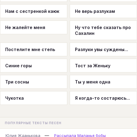
Нам с сестренкой каюк
Не верь разлукам
Не жалейте меня
Ну что тебе сказать про
Сахалин
Постелите мне степь
Разлуки увы суждены...
Синие горы
Тост за Женьку
Три сосны
Ты у меня одна
Чукотка
Я когда-то состарюсь...
ПОПУЛЯРНЫЕ ТЕКСТЫ ПЕСЕН
—
Юлия Жданькова
Рассыпала Маланья бобы