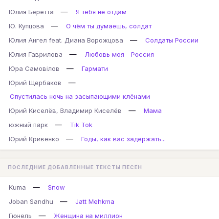
—
Юлия Беретта
Я тебя не отдам
—
Ю. Купцова
О чём ты думаешь, солдат
—
Юлия Ангел feat. Диана Ворожцова
Солдаты России
—
Юлия Гаврилова
Любовь моя - Россия
—
Юра Самовілов
Гармати
—
Юрий Щербаков
Спустилась ночь на засыпающими клёнами
—
Юрий Киселёв, Владимир Киселёв
Мама
—
южный парк
Tik Tok
—
Юрий Кривенко
Годы, как вас задержать...
ПОСЛЕДНИЕ ДОБАВЛЕННЫЕ ТЕКСТЫ ПЕСЕН
—
Kuma
Snow
—
Joban Sandhu
Jatt Mehkma
—
Гюнель
Женщина на миллион