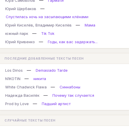
—
Юра Самовілов
Гармати
—
Юрий Щербаков
Спустилась ночь на засыпающими клёнами
—
Юрий Киселёв, Владимир Киселёв
Мама
—
южный парк
Tik Tok
—
Юрий Кривенко
Годы, как вас задержать...
ПОСЛЕДНИЕ ДОБАВЛЕННЫЕ ТЕКСТЫ ПЕСЕН
—
Los Dinos
Demasiado Tarde
—
N1KOTIN
никита
—
White Chadwick Flawa
Синнабоны
—
Надежда Василёк
Почему так случается
—
Prod by Love
Падший артист
СЛУЧАЙНЫЕ ТЕКСТЫ ПЕСЕН