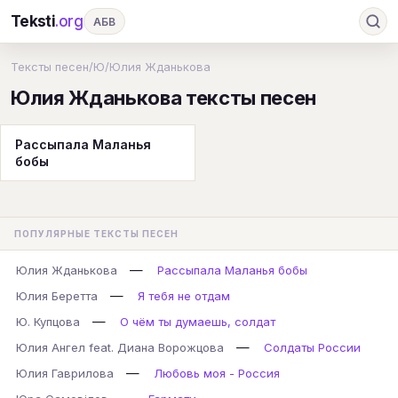
Teksti
.org
АБВ
Ru
А
Б
В
Г
Д
Е
Ж
З
Тексты песен
/
Ю
/
Юлия Жданькова
Юлия Жданькова тексты песен
И
К
Л
М
Н
О
П
Р
С
Т
У
Ф
Х
Ц
Ч
Ш
Э
Ю
Рассыпала Маланья
бобы
Я
En
A
B
C
D
E
F
G
H
I
J
K
L
M
N
O
P
ПОПУЛЯРНЫЕ ТЕКСТЫ ПЕСЕН
Q
R
S
T
U
V
W
X
Y
—
Юлия Жданькова
Рассыпала Маланья бобы
Z
#
—
Юлия Беретта
Я тебя не отдам
—
Ю. Купцова
О чём ты думаешь, солдат
—
Юлия Ангел feat. Диана Ворожцова
Солдаты России
—
Юлия Гаврилова
Любовь моя - Россия