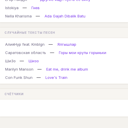
—
Istokiya
Гнев
—
Nella Kharisma
Ada Gajah Dibalik Batu
СЛУЧАЙНЫЕ ТЕКСТЫ ПЕСЕН
—
АлияНур feat. Kmblgn
Ялгышлар
—
Саратовская область
Горы мои круты горыньки
—
ШиЗо
Шизо
—
Marilyn Manson
Eat me, drink me album
—
Con Funk Shun
Love's Train
СЧЁТЧИКИ