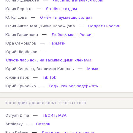
Юлия Жданькова
Рассыпала Маланья бобы
—
Юлия Беретта
Я тебя не отдам
—
Ю. Купцова
О чём ты думаешь, солдат
—
Юлия Ангел feat. Диана Ворожцова
Солдаты России
—
Юлия Гаврилова
Любовь моя - Россия
—
Юра Самовілов
Гармати
—
Юрий Щербаков
Спустилась ночь на засыпающими клёнами
—
Юрий Киселёв, Владимир Киселёв
Мама
—
южный парк
Tik Tok
—
Юрий Кривенко
Годы, как вас задержать...
ПОСЛЕДНИЕ ДОБАВЛЕННЫЕ ТЕКСТЫ ПЕСЕН
—
Ovryah Dima
ТВОИ ГЛАЗА
—
Artalasky
Созвон
—
Егор Гайдук
Другие ищут пусть её вину