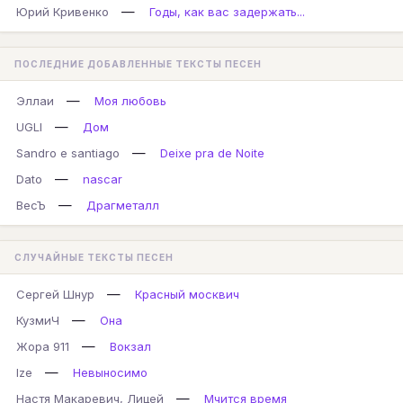
—
Юрий Кривенко
Годы, как вас задержать...
ПОСЛЕДНИЕ ДОБАВЛЕННЫЕ ТЕКСТЫ ПЕСЕН
—
Эллаи
Моя любовь
—
UGLI
Дом
—
Sandro e santiago
Deixe pra de Noite
—
Dato
nascar
—
ВесЪ
Драгметалл
СЛУЧАЙНЫЕ ТЕКСТЫ ПЕСЕН
—
Сергей Шнур
Красный москвич
—
КузмиЧ
Она
—
Жора 911
Вокзал
—
Ize
Невыносимо
—
Настя Макаревич, Лицей
Мчится время