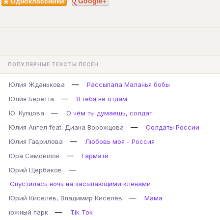
Одноклассники
Google+
ПОПУЛЯРНЫЕ ТЕКСТЫ ПЕСЕН
—
Юлия Жданькова
Рассыпала Маланья бобы
—
Юлия Беретта
Я тебя не отдам
—
Ю. Купцова
О чём ты думаешь, солдат
—
Юлия Ангел feat. Диана Ворожцова
Солдаты России
—
Юлия Гаврилова
Любовь моя - Россия
—
Юра Самовілов
Гармати
—
Юрий Щербаков
Спустилась ночь на засыпающими клёнами
—
Юрий Киселёв, Владимир Киселёв
Мама
—
южный парк
Tik Tok