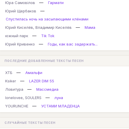
—
Юра Самовілов
Гармати
—
Юрий Щербаков
Спустилась ночь на засыпающими клёнами
—
Юрий Киселёв, Владимир Киселёв
Мама
—
южный парк
Tik Tok
—
Юрий Кривенко
Годы, как вас задержать...
ПОСЛЕДНИЕ ДОБАВЛЕННЫЕ ТЕКСТЫ ПЕСЕН
—
ХТБ
Амальфи
—
Ksiker
LAZER DIM 55
—
Ловитура
Массмедиа
—
lonelovee, SOULERS
луна
—
YOURUNCHE
УСТАМИ МЛАДЕНЦА
СЛУЧАЙНЫЕ ТЕКСТЫ ПЕСЕН