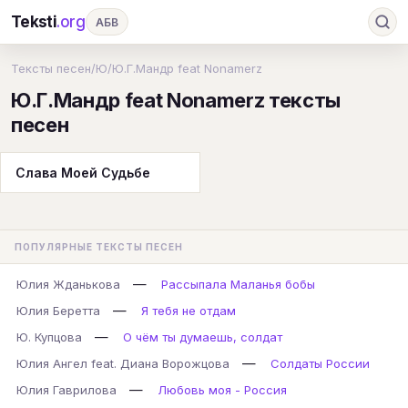
Teksti
.org
АБВ
Ru
А
Б
В
Г
Д
Е
Ж
З
Тексты песен
/
Ю
/
Ю.Г.Мандр feat Nonamerz
Ю.Г.Мандр feat Nonamerz тексты
И
К
Л
М
Н
О
П
Р
С
песен
Т
У
Ф
Х
Ц
Ч
Ш
Э
Ю
Я
En
A
B
C
D
E
F
G
Слава Моей Судьбе
H
I
J
K
L
M
N
O
P
Q
R
S
T
U
V
W
X
Y
ПОПУЛЯРНЫЕ ТЕКСТЫ ПЕСЕН
Z
#
—
Юлия Жданькова
Рассыпала Маланья бобы
—
Юлия Беретта
Я тебя не отдам
—
Ю. Купцова
О чём ты думаешь, солдат
—
Юлия Ангел feat. Диана Ворожцова
Солдаты России
—
Юлия Гаврилова
Любовь моя - Россия