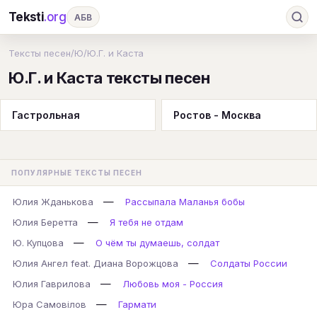
Teksti
.org
АБВ
Ru
А
Б
В
Г
Д
Е
Ж
З
Тексты песен
/
Ю
/
Ю.Г. и Каста
Ю.Г. и Каста тексты песен
И
К
Л
М
Н
О
П
Р
С
Т
У
Ф
Х
Ц
Ч
Ш
Э
Ю
Гастрольная
Ростов - Москва
Я
En
A
B
C
D
E
F
G
H
I
J
K
L
M
N
O
P
ПОПУЛЯРНЫЕ ТЕКСТЫ ПЕСЕН
Q
R
S
T
U
V
W
X
Y
—
Юлия Жданькова
Рассыпала Маланья бобы
Z
#
—
Юлия Беретта
Я тебя не отдам
—
Ю. Купцова
О чём ты думаешь, солдат
—
Юлия Ангел feat. Диана Ворожцова
Солдаты России
—
Юлия Гаврилова
Любовь моя - Россия
—
Юра Самовілов
Гармати