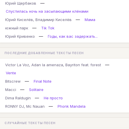
—
Юрий Щербаков
Спустилась ночь на засыпающими клёнами
—
Юрий Киселёв, Владимир Киселёв
Мама
—
южный парк
Tik Tok
—
Юрий Кривенко
Годы, как вас задержать...
ПОСЛЕДНИЕ ДОБАВЛЕННЫЕ ТЕКСТЫ ПЕСЕН
—
Victor La Voz, Adan la amenaza, Bayriton feat. forest
Vente
—
Bitscrew
Final Note
—
Macci
Solitaire
—
Dima Raldugin
Не просто
—
RONNY DJ, Mc Nauan
Phonk Mandela
СЛУЧАЙНЫЕ ТЕКСТЫ ПЕСЕН