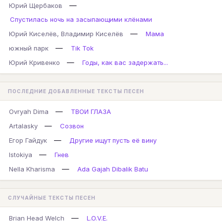
—
Юрий Щербаков
Спустилась ночь на засыпающими клёнами
—
Юрий Киселёв, Владимир Киселёв
Мама
—
южный парк
Tik Tok
—
Юрий Кривенко
Годы, как вас задержать...
ПОСЛЕДНИЕ ДОБАВЛЕННЫЕ ТЕКСТЫ ПЕСЕН
—
Ovryah Dima
ТВОИ ГЛАЗА
—
Artalasky
Созвон
—
Егор Гайдук
Другие ищут пусть её вину
—
Istokiya
Гнев
—
Nella Kharisma
Ada Gajah Dibalik Batu
СЛУЧАЙНЫЕ ТЕКСТЫ ПЕСЕН
—
Brian Head Welch
L.O.V.E.