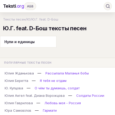
Teksti
.org
АБВ
Ru
А
Б
В
Г
Д
Е
Ж
З
Тексты песен
/
Ю
/
Ю.Г. feat. D-Бош
Ю.Г. feat. D-Бош тексты песен
И
К
Л
М
Н
О
П
Р
С
Т
У
Ф
Х
Ц
Ч
Ш
Э
Ю
Нули и единицы
Я
En
A
B
C
D
E
F
G
H
I
J
K
L
M
N
O
P
ПОПУЛЯРНЫЕ ТЕКСТЫ ПЕСЕН
Q
R
S
T
U
V
W
X
Y
—
Юлия Жданькова
Рассыпала Маланья бобы
Z
#
—
Юлия Беретта
Я тебя не отдам
—
Ю. Купцова
О чём ты думаешь, солдат
—
Юлия Ангел feat. Диана Ворожцова
Солдаты России
—
Юлия Гаврилова
Любовь моя - Россия
—
Юра Самовілов
Гармати