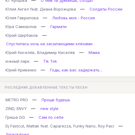
—
Ю. Купцова
О чём ты думаешь, солдат
—
Юлия Ангел feat. Диана Ворожцова
Солдаты России
—
Юлия Гаврилова
Любовь моя - Россия
—
Юра Самовілов
Гармати
—
Юрий Щербаков
Спустилась ночь на засыпающими клёнами
—
Юрий Киселёв, Владимир Киселёв
Мама
—
южный парк
Tik Tok
—
Юрий Кривенко
Годы, как вас задержать...
ПОСЛЕДНИЕ ДОБАВЛЕННЫЕ ТЕКСТЫ ПЕСЕН
—
METRO PRO
Проще будешь
—
ZIND, ENVY
new style
—
Гриша GG
Сам по себе
—
Dj Fastcut, Mattak feat. Caparezza, Funky Nano, Roy Paci
Smackdown