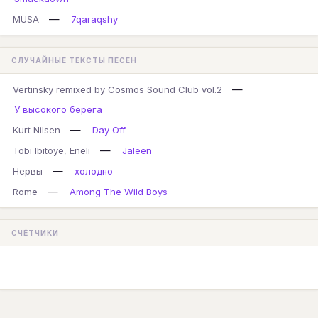
—
MUSA
7qaraqshy
СЛУЧАЙНЫЕ ТЕКСТЫ ПЕСЕН
—
Vertinsky remixed by Cosmos Sound Club vol.2
У высокого берега
—
Kurt Nilsen
Day Off
—
Tobi Ibitoye, Eneli
Jaleen
—
Нервы
холодно
—
Rome
Among The Wild Boys
СЧЁТЧИКИ