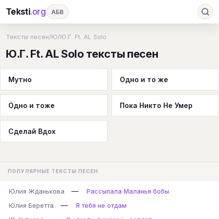
Teksti
.org
АБВ
Ru
А
Б
В
Г
Д
Е
Ж
З
Тексты песен
/
Ю
/
Ю.Г. Ft. AL Solo
Ю.Г. Ft. AL Solo тексты песен
И
К
Л
М
Н
О
П
Р
С
Т
У
Ф
Х
Ц
Ч
Ш
Э
Ю
Мутно
Одно и то же
Я
En
A
B
C
D
E
F
G
Одно и тоже
Пока Никто Не Умер
H
I
J
K
L
M
N
O
P
Q
R
S
T
U
V
W
X
Y
Сделай Вдох
Z
#
ПОПУЛЯРНЫЕ ТЕКСТЫ ПЕСЕН
—
Юлия Жданькова
Рассыпала Маланья бобы
—
Юлия Беретта
Я тебя не отдам