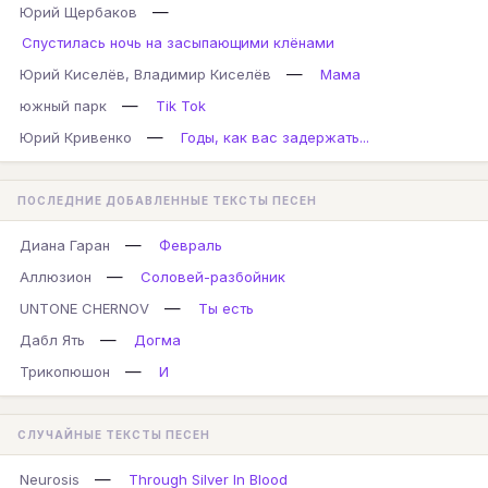
—
Юрий Щербаков
Спустилась ночь на засыпающими клёнами
—
Юрий Киселёв, Владимир Киселёв
Мама
—
южный парк
Tik Tok
—
Юрий Кривенко
Годы, как вас задержать...
ПОСЛЕДНИЕ ДОБАВЛЕННЫЕ ТЕКСТЫ ПЕСЕН
—
Диана Гаран
Февраль
—
Аллюзион
Соловей-разбойник
—
UNTONE CHERNOV
Ты есть
—
Дабл Ять
Догма
—
Трикопюшон
И
СЛУЧАЙНЫЕ ТЕКСТЫ ПЕСЕН
—
Neurosis
Through Silver In Blood