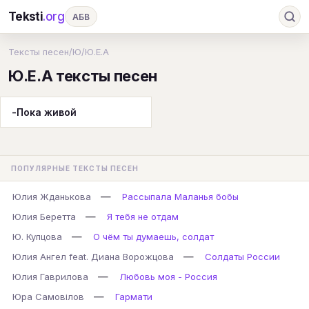
Teksti
.org
АБВ
Ru
А
Б
В
Г
Д
Е
Ж
З
Тексты песен
/
Ю
/
Ю.Е.А
Ю.Е.А тексты песен
И
К
Л
М
Н
О
П
Р
С
Т
У
Ф
Х
Ц
Ч
Ш
Э
Ю
-Пока живой
Я
En
A
B
C
D
E
F
G
H
I
J
K
L
M
N
O
P
ПОПУЛЯРНЫЕ ТЕКСТЫ ПЕСЕН
Q
R
S
T
U
V
W
X
Y
—
Юлия Жданькова
Рассыпала Маланья бобы
Z
#
—
Юлия Беретта
Я тебя не отдам
—
Ю. Купцова
О чём ты думаешь, солдат
—
Юлия Ангел feat. Диана Ворожцова
Солдаты России
—
Юлия Гаврилова
Любовь моя - Россия
—
Юра Самовілов
Гармати