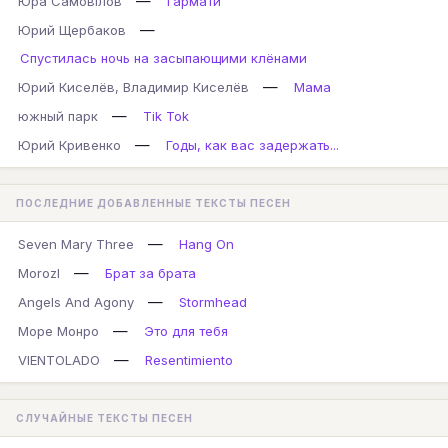
—
Юра Самовілов
Гармати
—
Юрий Щербаков
Спустилась ночь на засыпающими клёнами
—
Юрий Киселёв, Владимир Киселёв
Мама
—
южный парк
Tik Tok
—
Юрий Кривенко
Годы, как вас задержать...
ПОСЛЕДНИЕ ДОБАВЛЕННЫЕ ТЕКСТЫ ПЕСЕН
—
Seven Mary Three
Hang On
—
MorozI
Брат за брата
—
Angels And Agony
Stormhead
—
Море Монро
Это для тебя
—
VIENTOLADO
Resentimiento
СЛУЧАЙНЫЕ ТЕКСТЫ ПЕСЕН