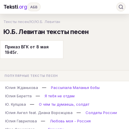
Teksti
.org
АБВ
Ru
А
Б
В
Г
Д
Е
Ж
З
Тексты песен
/
Ю
/
Ю.Б. Левитан
Ю.Б. Левитан тексты песен
И
К
Л
М
Н
О
П
Р
С
Т
У
Ф
Х
Ц
Ч
Ш
Э
Ю
Приказ ВГК от 8 мая
1945г.
Я
En
A
B
C
D
E
F
G
H
I
J
K
L
M
N
O
P
ПОПУЛЯРНЫЕ ТЕКСТЫ ПЕСЕН
Q
R
S
T
U
V
W
X
Y
—
Юлия Жданькова
Рассыпала Маланья бобы
Z
#
—
Юлия Беретта
Я тебя не отдам
—
Ю. Купцова
О чём ты думаешь, солдат
—
Юлия Ангел feat. Диана Ворожцова
Солдаты России
—
Юлия Гаврилова
Любовь моя - Россия