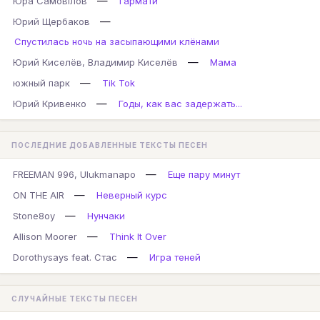
—
Юра Самовілов
Гармати
—
Юрий Щербаков
Спустилась ночь на засыпающими клёнами
—
Юрий Киселёв, Владимир Киселёв
Мама
—
южный парк
Tik Tok
—
Юрий Кривенко
Годы, как вас задержать...
ПОСЛЕДНИЕ ДОБАВЛЕННЫЕ ТЕКСТЫ ПЕСЕН
—
FREEMAN 996, Ulukmanapo
Еще пару минут
—
ON THE AIR
Неверный курс
—
Stone8oy
Нунчаки
—
Allison Moorer
Think It Over
—
Dorothysays feat. Стас
Игра теней
СЛУЧАЙНЫЕ ТЕКСТЫ ПЕСЕН