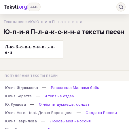
Teksti
.org
АБВ
Ru
А
Б
В
Г
Д
Е
Ж
З
Тексты песен
/
Ю
/
Ю-л-и-я П-л-а-к-с-и-н-а
Ю-л-и-я П-л-а-к-с-и-н-а тексты песен
И
К
Л
М
Н
О
П
Р
С
Т
У
Ф
Х
Ц
Ч
Ш
Э
Ю
Л-ю-б-о-в-ь с-и-л-ь-н-
е-й
Я
En
A
B
C
D
E
F
G
H
I
J
K
L
M
N
O
P
ПОПУЛЯРНЫЕ ТЕКСТЫ ПЕСЕН
Q
R
S
T
U
V
W
X
Y
—
Юлия Жданькова
Рассыпала Маланья бобы
Z
#
—
Юлия Беретта
Я тебя не отдам
—
Ю. Купцова
О чём ты думаешь, солдат
—
Юлия Ангел feat. Диана Ворожцова
Солдаты России
—
Юлия Гаврилова
Любовь моя - Россия