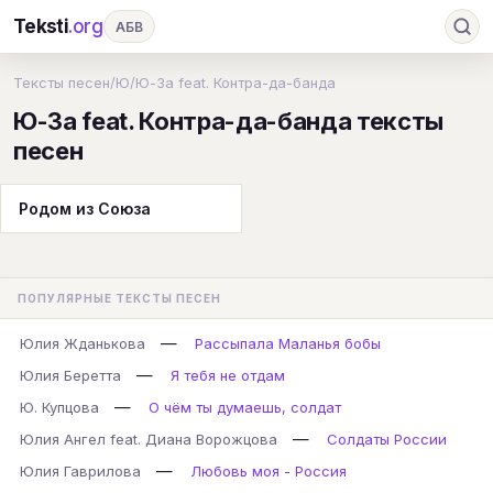
Teksti
.org
АБВ
Ru
А
Б
В
Г
Д
Е
Ж
З
Тексты песен
/
Ю
/
Ю-За feat. Контра-да-банда
Ю-За feat. Контра-да-банда тексты
И
К
Л
М
Н
О
П
Р
С
песен
Т
У
Ф
Х
Ц
Ч
Ш
Э
Ю
Я
En
A
B
C
D
E
F
G
Родом из Союза
H
I
J
K
L
M
N
O
P
Q
R
S
T
U
V
W
X
Y
ПОПУЛЯРНЫЕ ТЕКСТЫ ПЕСЕН
Z
#
—
Юлия Жданькова
Рассыпала Маланья бобы
—
Юлия Беретта
Я тебя не отдам
—
Ю. Купцова
О чём ты думаешь, солдат
—
Юлия Ангел feat. Диана Ворожцова
Солдаты России
—
Юлия Гаврилова
Любовь моя - Россия