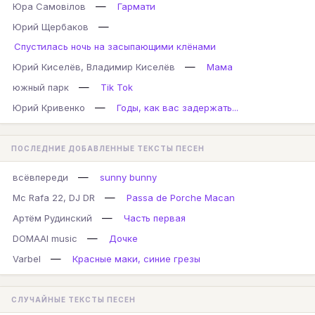
—
Юра Самовілов
Гармати
—
Юрий Щербаков
Спустилась ночь на засыпающими клёнами
—
Юрий Киселёв, Владимир Киселёв
Мама
—
южный парк
Tik Tok
—
Юрий Кривенко
Годы, как вас задержать...
ПОСЛЕДНИЕ ДОБАВЛЕННЫЕ ТЕКСТЫ ПЕСЕН
—
всёвпереди
sunny bunny
—
Mc Rafa 22, DJ DR
Passa de Porche Macan
—
Артём Рудинский
Часть первая
—
DOMAAI music
Дочке
—
Varbel
Красные маки, синие грезы
СЛУЧАЙНЫЕ ТЕКСТЫ ПЕСЕН