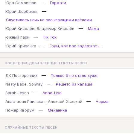
—
Юра Самовілов
Гармати
—
Юрий Щербаков
Спустилась ночь на засыпающими клёнами
—
Юрий Киселёв, Владимир Киселёв
Мама
—
южный парк
Tik Tok
—
Юрий Кривенко
Годы, как вас задержать...
ПОСЛЕДНИЕ ДОБАВЛЕННЫЕ ТЕКСТЫ ПЕСЕН
—
ДК Посторонних
Только б не стало хуже
—
Nasty Babe, Solway
Решето из калаша
—
Sarah Lesch
Anna-Lisa
—
Анастасия Раинская, Алексей Хвацкий
Норма
—
Пожар Кворум
Механика
СЛУЧАЙНЫЕ ТЕКСТЫ ПЕСЕН