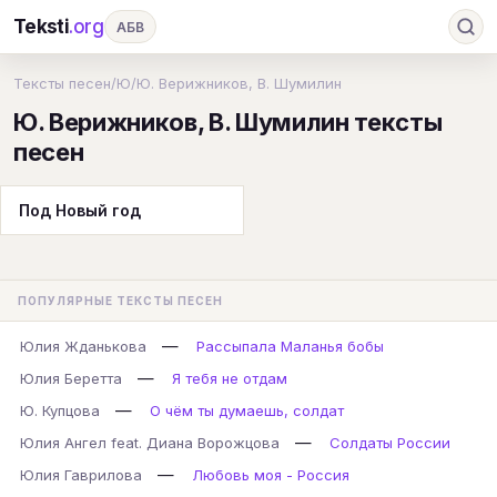
Teksti
.org
АБВ
Ru
А
Б
В
Г
Д
Е
Ж
З
Тексты песен
/
Ю
/
Ю. Верижников, В. Шумилин
Ю. Верижников, В. Шумилин тексты
И
К
Л
М
Н
О
П
Р
С
песен
Т
У
Ф
Х
Ц
Ч
Ш
Э
Ю
Я
En
A
B
C
D
E
F
G
Под Новый год
H
I
J
K
L
M
N
O
P
Q
R
S
T
U
V
W
X
Y
ПОПУЛЯРНЫЕ ТЕКСТЫ ПЕСЕН
Z
#
—
Юлия Жданькова
Рассыпала Маланья бобы
—
Юлия Беретта
Я тебя не отдам
—
Ю. Купцова
О чём ты думаешь, солдат
—
Юлия Ангел feat. Диана Ворожцова
Солдаты России
—
Юлия Гаврилова
Любовь моя - Россия