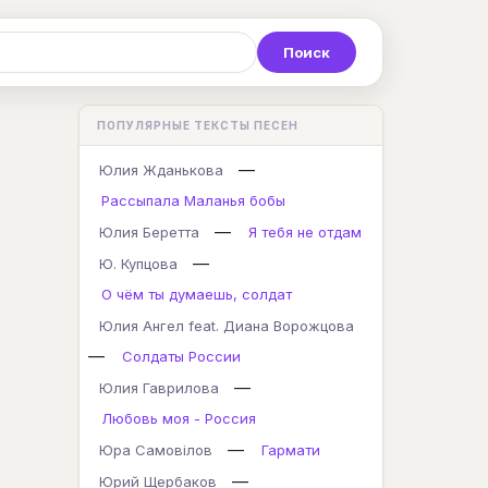
Р
С
Т
У
Ф
Х
Ц
ПОПУЛЯРНЫЕ ТЕКСТЫ ПЕСЕН
K
L
M
N
O
P
Q
—
Юлия Жданькова
Рассыпала Маланья бобы
—
Юлия Беретта
Я тебя не отдам
—
Ю. Купцова
О чём ты думаешь, солдат
Юлия Ангел feat. Диана Ворожцова
—
Солдаты России
—
Юлия Гаврилова
Любовь моя - Россия
—
Юра Самовілов
Гармати
—
Юрий Щербаков