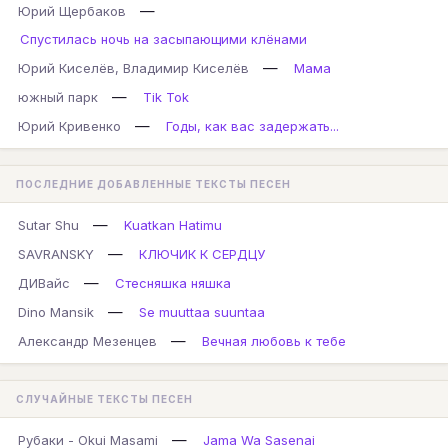
—
Юрий Щербаков
Спустилась ночь на засыпающими клёнами
—
Юрий Киселёв, Владимир Киселёв
Мама
—
южный парк
Tik Tok
—
Юрий Кривенко
Годы, как вас задержать...
ПОСЛЕДНИЕ ДОБАВЛЕННЫЕ ТЕКСТЫ ПЕСЕН
—
Sutar Shu
Kuatkan Hatimu
—
SAVRANSKY
КЛЮЧИК К СЕРДЦУ
—
ДИВайс
Стесняшка няшка
—
Dino Mansik
Se muuttaa suuntaa
—
Александр Мезенцев
Вечная любовь к тебе
СЛУЧАЙНЫЕ ТЕКСТЫ ПЕСЕН
—
Рубаки - Okui Masami
Jama Wa Sasenai