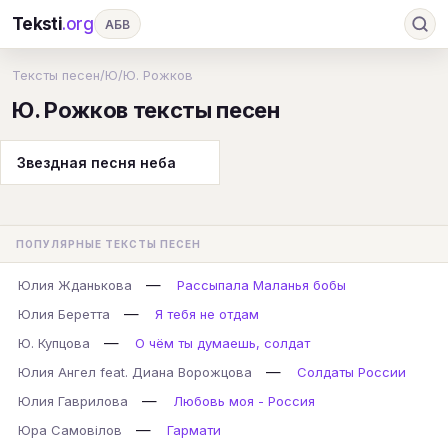
Teksti
.org
АБВ
Ru
А
Б
В
Г
Д
Е
Ж
З
Тексты песен
/
Ю
/
Ю. Рожков
Ю. Рожков тексты песен
И
К
Л
М
Н
О
П
Р
С
Т
У
Ф
Х
Ц
Ч
Ш
Э
Ю
Звездная песня неба
Я
En
A
B
C
D
E
F
G
H
I
J
K
L
M
N
O
P
ПОПУЛЯРНЫЕ ТЕКСТЫ ПЕСЕН
Q
R
S
T
U
V
W
X
Y
—
Юлия Жданькова
Рассыпала Маланья бобы
Z
#
—
Юлия Беретта
Я тебя не отдам
—
Ю. Купцова
О чём ты думаешь, солдат
—
Юлия Ангел feat. Диана Ворожцова
Солдаты России
—
Юлия Гаврилова
Любовь моя - Россия
—
Юра Самовілов
Гармати