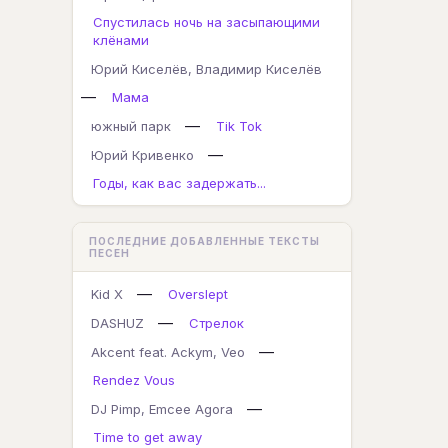
Спустилась ночь на засыпающими
клёнами
Юрий Киселёв, Владимир Киселёв
—
Мама
—
южный парк
Tik Tok
—
Юрий Кривенко
Годы, как вас задержать...
ПОСЛЕДНИЕ ДОБАВЛЕННЫЕ ТЕКСТЫ
ПЕСЕН
—
Kid X
Overslept
—
DASHUZ
Стрелок
—
Akcent feat. Ackym, Veo
Rendez Vous
—
DJ Pimp, Emcee Agora
Time to get away