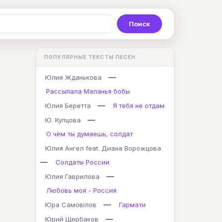
Р
С
Т
У
Ф
Х
Ц
ПОПУЛЯРНЫЕ ТЕКСТЫ ПЕСЕН
K
L
M
N
O
P
Q
—
Юлия Жданькова
Рассыпала Маланья бобы
—
Юлия Беретта
Я тебя не отдам
—
Ю. Купцова
О чём ты думаешь, солдат
Юлия Ангел feat. Диана Ворожцова
—
Солдаты России
—
Юлия Гаврилова
Любовь моя - Россия
—
Юра Самовілов
Гармати
—
Юрий Щербаков