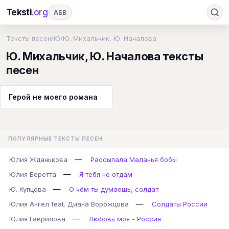
Teksti
.org
АБВ
Ru
А
Б
В
Г
Д
Е
Ж
З
Тексты песен
/
Ю
/
Ю. Михальчик, Ю. Началова
Ю. Михальчик, Ю. Началова тексты
И
К
Л
М
Н
О
П
Р
С
песен
Т
У
Ф
Х
Ц
Ч
Ш
Э
Ю
Я
En
A
B
C
D
E
F
G
Герой не моего романа
H
I
J
K
L
M
N
O
P
Q
R
S
T
U
V
W
X
Y
ПОПУЛЯРНЫЕ ТЕКСТЫ ПЕСЕН
Z
#
—
Юлия Жданькова
Рассыпала Маланья бобы
—
Юлия Беретта
Я тебя не отдам
—
Ю. Купцова
О чём ты думаешь, солдат
—
Юлия Ангел feat. Диана Ворожцова
Солдаты России
—
Юлия Гаврилова
Любовь моя - Россия