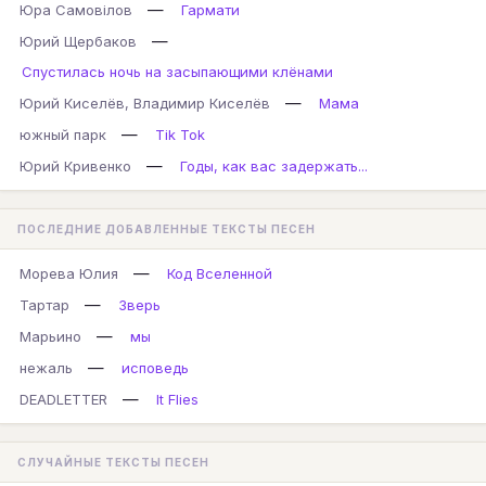
—
Юра Самовілов
Гармати
—
Юрий Щербаков
Спустилась ночь на засыпающими клёнами
—
Юрий Киселёв, Владимир Киселёв
Мама
—
южный парк
Tik Tok
—
Юрий Кривенко
Годы, как вас задержать...
ПОСЛЕДНИЕ ДОБАВЛЕННЫЕ ТЕКСТЫ ПЕСЕН
—
Морева Юлия
Код Вселенной
—
Тартар
Зверь
—
Марьино
мы
—
нежаль
исповедь
—
DEADLETTER
It Flies
СЛУЧАЙНЫЕ ТЕКСТЫ ПЕСЕН