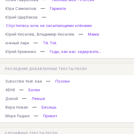
—
Юра Самовілов
Гармати
—
Юрий Щербаков
Спустилась ночь на засыпающими клёнами
—
Юрий Киселёв, Владимир Киселёв
Мама
—
южный парк
Tik Tok
—
Юрий Кривенко
Годы, как вас задержать...
ПОСЛЕДНИЕ ДОБАВЛЕННЫЕ ТЕКСТЫ ПЕСЕН
—
Subscribe feat. kaa
Позови
—
4EH9
Болен
—
Дэкой
Левша
—
Вера Новак
Бесишь
—
Море Fиджи
Привет
СЛУЧАЙНЫЕ ТЕКСТЫ ПЕСЕН