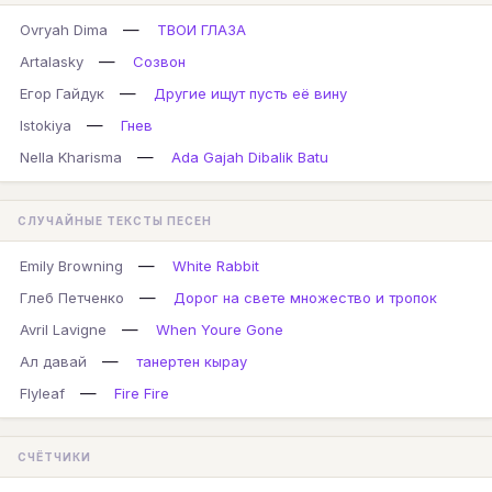
—
Ovryah Dima
ТВОИ ГЛАЗА
—
Artalasky
Созвон
—
Егор Гайдук
Другие ищут пусть её вину
—
Istokiya
Гнев
—
Nella Kharisma
Ada Gajah Dibalik Batu
СЛУЧАЙНЫЕ ТЕКСТЫ ПЕСЕН
—
Emily Browning
White Rabbit
—
Глеб Петченко
Дорог на свете множество и тропок
—
Avril Lavigne
When Youre Gone
—
Ал давай
танертен кырау
—
Flyleaf
Fire Fire
СЧЁТЧИКИ