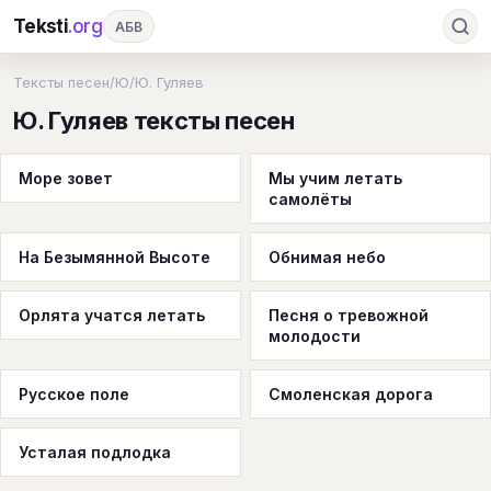
Teksti
.org
АБВ
Ru
А
Б
В
Г
Д
Е
Ж
З
Тексты песен
/
Ю
/
Ю. Гуляев
Ю. Гуляев тексты песен
И
К
Л
М
Н
О
П
Р
С
Т
У
Ф
Х
Ц
Ч
Ш
Э
Ю
Море зовет
Мы учим летать
самолёты
Я
En
A
B
C
D
E
F
G
H
I
J
K
L
M
N
O
P
На Безымянной Высоте
Обнимая небо
Q
R
S
T
U
V
W
X
Y
Орлята учатся летать
Песня о тревожной
Z
#
молодости
Русское поле
Смоленская дорога
Усталая подлодка