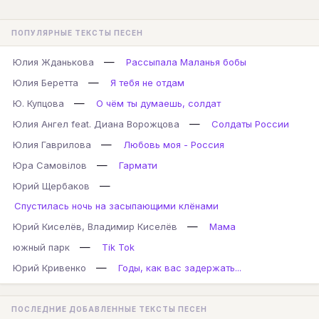
ПОПУЛЯРНЫЕ ТЕКСТЫ ПЕСЕН
—
Юлия Жданькова
Рассыпала Маланья бобы
—
Юлия Беретта
Я тебя не отдам
—
Ю. Купцова
О чём ты думаешь, солдат
—
Юлия Ангел feat. Диана Ворожцова
Солдаты России
—
Юлия Гаврилова
Любовь моя - Россия
—
Юра Самовілов
Гармати
—
Юрий Щербаков
Спустилась ночь на засыпающими клёнами
—
Юрий Киселёв, Владимир Киселёв
Мама
—
южный парк
Tik Tok
—
Юрий Кривенко
Годы, как вас задержать...
ПОСЛЕДНИЕ ДОБАВЛЕННЫЕ ТЕКСТЫ ПЕСЕН