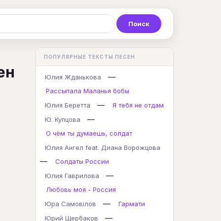
Р
С
Т
У
Ф
Х
Ц
ПОПУЛЯРНЫЕ ТЕКСТЫ ПЕСЕН
ен
K
L
M
N
O
P
Q
—
Юлия Жданькова
Рассыпала Маланья бобы
—
Юлия Беретта
Я тебя не отдам
—
Ю. Купцова
О чём ты думаешь, солдат
Юлия Ангел feat. Диана Ворожцова
—
Солдаты России
—
Юлия Гаврилова
Любовь моя - Россия
—
Юра Самовілов
Гармати
—
Юрий Щербаков