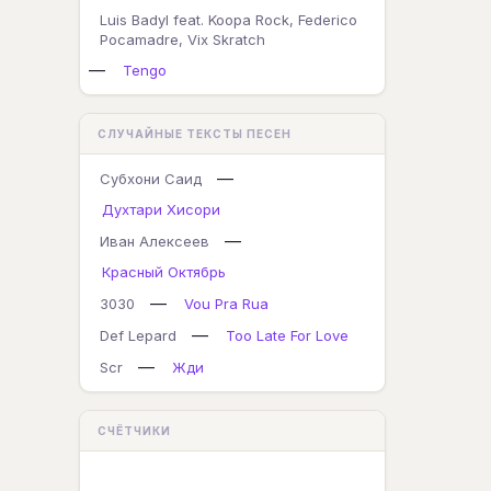
Luis Badyl feat. Koopa Rock, Federico
Pocamadre, Vix Skratch
—
Tengo
СЛУЧАЙНЫЕ ТЕКСТЫ ПЕСЕН
—
Субхони Саид
Духтари Хисори
—
Иван Алексеев
Красный Октябрь
—
3030
Vou Pra Rua
—
Def Lepard
Too Late For Love
—
Scr
Жди
СЧЁТЧИКИ