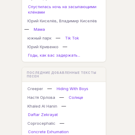
Спустилась ночь на засыпающими
клёнами
Юрий Киселёв, Владимир Киселёв
—
Мама
—
южный парк
Tik Tok
—
Юрий Кривенко
Годы, как вас задержать...
ПОСЛЕДНИЕ ДОБАВЛЕННЫЕ ТЕКСТЫ
ПЕСЕН
—
Creeper
Hiding With Boys
—
Настя Орлова
Солнце
—
Khaled Al Hanin
Daftar Zekrayat
—
Coprocephalic
Concrete Exhumation