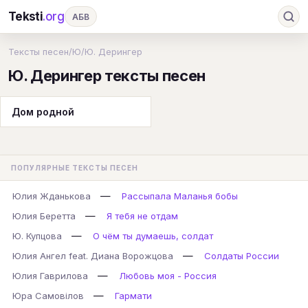
Teksti
.org
АБВ
Ru
А
Б
В
Г
Д
Е
Ж
З
Тексты песен
/
Ю
/
Ю. Дерингер
Ю. Дерингер тексты песен
И
К
Л
М
Н
О
П
Р
С
Т
У
Ф
Х
Ц
Ч
Ш
Э
Ю
Дом родной
Я
En
A
B
C
D
E
F
G
H
I
J
K
L
M
N
O
P
ПОПУЛЯРНЫЕ ТЕКСТЫ ПЕСЕН
Q
R
S
T
U
V
W
X
Y
—
Юлия Жданькова
Рассыпала Маланья бобы
Z
#
—
Юлия Беретта
Я тебя не отдам
—
Ю. Купцова
О чём ты думаешь, солдат
—
Юлия Ангел feat. Диана Ворожцова
Солдаты России
—
Юлия Гаврилова
Любовь моя - Россия
—
Юра Самовілов
Гармати