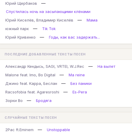
—
Юрий Щербаков
Спустилась ночь на засыпающими клёнами
—
Юрий Киселёв, Владимир Киселёв
Мама
—
южный парк
Tik Tok
—
Юрий Кривенко
Годы, как вас задержать...
ПОСЛЕДНИЕ ДОБАВЛЕННЫЕ ТЕКСТЫ ПЕСЕН
—
Александр Кендысь, SAGI, VRTEI, W.J.Rec
На вылет
—
Malone feat. Imo, Bo Digital
Ma reine
—
Джино feat. Kappa, Беслан
Без паники
—
Racsofobia feat. Agaresroshi
Es-Pera
—
Зорки Во
Бродяга
СЛУЧАЙНЫЕ ТЕКСТЫ ПЕСЕН
—
2Pac ft.Eminem
Unstoppable