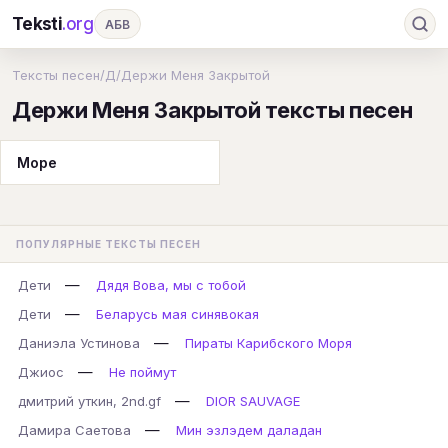
Teksti
.org
АБВ
Ru
А
Б
В
Г
Д
Е
Ж
З
Тексты песен
/
Д
/
Держи Меня Закрытой
Держи Меня Закрытой тексты песен
И
К
Л
М
Н
О
П
Р
С
Т
У
Ф
Х
Ц
Ч
Ш
Э
Ю
Море
Я
En
A
B
C
D
E
F
G
H
I
J
K
L
M
N
O
P
ПОПУЛЯРНЫЕ ТЕКСТЫ ПЕСЕН
Q
R
S
T
U
V
W
X
Y
—
Дети
Дядя Вова, мы с тобой
Z
#
—
Дети
Беларусь мая синявокая
—
Даниэла Устинова
Пираты Карибского Моря
—
Джиос
Не поймут
—
дмитрий уткин, 2nd.gf
DIOR SAUVAGE
—
Дамира Саетова
Мин эзлэдем даладан