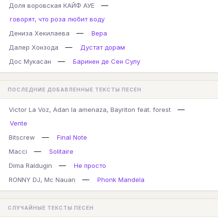
—
Доля воровская КАЙФ АУЕ
говорят, что роза любит воду
—
Дениза Хекилаева
Вера
—
Далер Хонзода
Дустат дорам
—
Дос Мукасан
Баринен де Сен Сулу
ПОСЛЕДНИЕ ДОБАВЛЕННЫЕ ТЕКСТЫ ПЕСЕН
—
Victor La Voz, Adan la amenaza, Bayriton feat. forest
Vente
—
Bitscrew
Final Note
—
Macci
Solitaire
—
Dima Raldugin
Не просто
—
RONNY DJ, Mc Nauan
Phonk Mandela
СЛУЧАЙНЫЕ ТЕКСТЫ ПЕСЕН