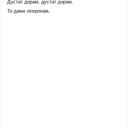
Дустат дорам, дустат дорам.
То дами охиронам.