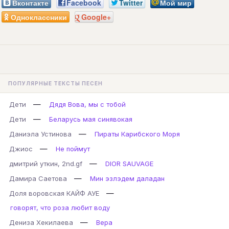
Вконтакте
Facebook
Twitter
Мой мир
Одноклассники
Google+
ПОПУЛЯРНЫЕ ТЕКСТЫ ПЕСЕН
—
Дети
Дядя Вова, мы с тобой
—
Дети
Беларусь мая синявокая
—
Даниэла Устинова
Пираты Карибского Моря
—
Джиос
Не поймут
—
дмитрий уткин, 2nd.gf
DIOR SAUVAGE
—
Дамира Саетова
Мин эзлэдем даладан
—
Доля воровская КАЙФ АУЕ
говорят, что роза любит воду
—
Дениза Хекилаева
Вера