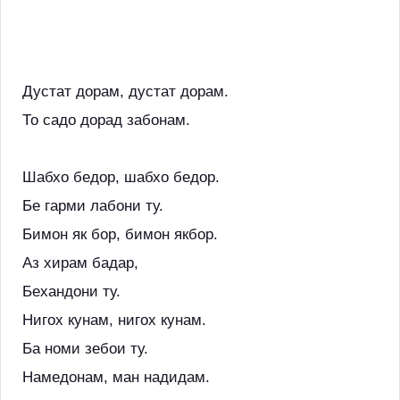
Дустат дорам, дустат дорам.
То садо дорад забонам.
Шабхо бедор, шабхо бедор.
Бе гарми лабони ту.
Бимон як бор, бимон якбор.
Аз хирам бадар,
Бехандони ту.
Нигох кунам, нигох кунам.
Ба номи зебои ту.
Намедонам, ман надидам.