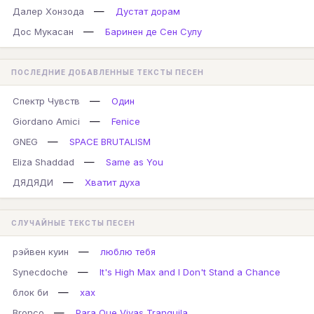
—
Далер Хонзода
Дустат дорам
—
Дос Мукасан
Баринен де Сен Сулу
ПОСЛЕДНИЕ ДОБАВЛЕННЫЕ ТЕКСТЫ ПЕСЕН
—
Спектр Чувств
Один
—
Giordano Amici
Fenice
—
GNEG
SPACE BRUTALISM
—
Eliza Shaddad
Same as You
—
ДЯДЯДИ
Хватит духа
СЛУЧАЙНЫЕ ТЕКСТЫ ПЕСЕН
—
рэйвен куин
люблю тебя
—
Synecdoche
It's High Max and I Don't Stand a Chance
—
блок би
хах
—
Bronco
Para Que Vivas Tranquila