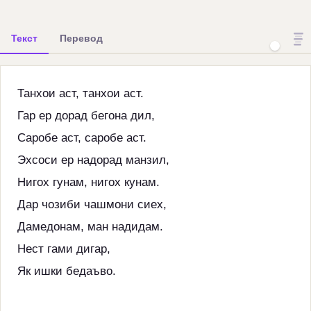
Текст
Перевод
Танхои аст, танхои аст.
Гар ер дорад бегона дил,
Саробе аст, саробе аст.
Эхсоси ер надорад манзил,
Нигох гунам, нигох кунам.
Дар чозиби чашмони сиех,
Дамедонам, ман надидам.
Нест гами дигар,
Як ишки бедаъво.