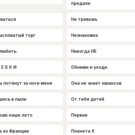
предали
аваться
Не тревожь
ысловатый торг
Незнакомка
 любить.
Никогда НЕ
 E S К И
Обними и уходи.
 потянут за ноги меня
Она не знает нюансов
шись в пыли
От тебя детей
каю наше лето
Первая
а из Франции
Планета X