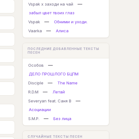
—
Vspak x заходи на чай
забыл цвет твоих глаз
—
Vspak
Обними и уходи.
—
Vaarka
Алиса
ПОСЛЕДНИЕ ДОБАВЛЕННЫЕ ТЕКСТЫ
ПЕСЕН
—
Особов
ДЕЛО ПРОШЛОГО БЦПМ
—
Disciple
The Name
—
R.D.M
Летай
—
Severyan feat. Саня В
Асоциации
—
S.M.P.
Без лица
СЛУЧАЙНЫЕ ТЕКСТЫ ПЕСЕН