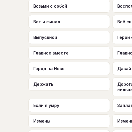
Возьми с собой
Воспо
Вот и финал
Всё е
Выпускной
Герои
Главное вместе
Главно
Город на Неве
Давай
Держать
Дорога
сильн
Если я умру
Запла
Измены
Измен