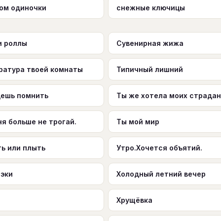
ом одиночки
снежные ключицы
и роллы
Сувенирная жижа
ратура твоей комнаты
Типичный лишний
дешь помнить
Ты же хотела моих страда
я больше не трогай.
Ты мой мир
ть или плыть
Утро.Хочется объятий.
эки
Холодный летний вечер
Хрущёвка