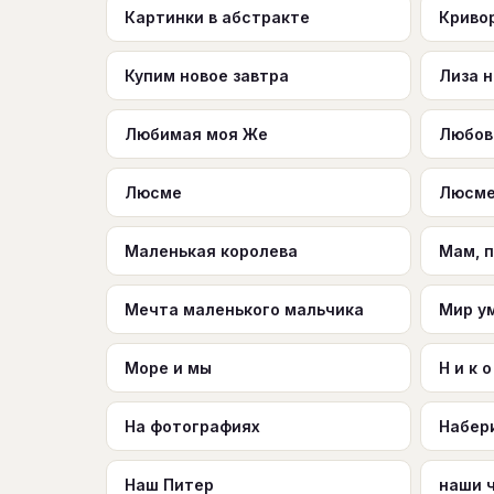
Картинки в абстракте
Криво
Купим новое завтра
Лиза н
Любимая моя Же
Любов
Люсме
Люсме
Маленькая королева
Мам, 
Мечта маленького мальчика
Мир у
Море и мы
Н и к о
На фотографиях
Набер
Наш Питер
наши 