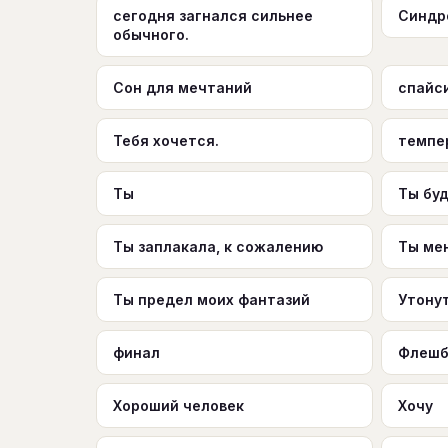
сегодня загнался сильнее
Синдр
обычного.
Сон для мечтаний
спайс
Тебя хочется.
темпе
Ты
Ты бу
Ты заплакала, к сожалению
Ты мен
Ты предел моих фантазий
Утону
финал
Флешб
Хороший человек
Хочу