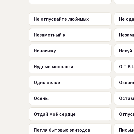
Не отпускайте любимых
Не сд
Незаметный я
Незам
Ненавижу
Нехуй
Нудные монологи
О Т B L
Одно целое
Океаны
Осень.
Остав
Отдай моё сердце
Отпус
Петля бытовых эпизодов
Письм