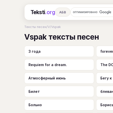
Teksti
.org
АБВ
Ru
А
Б
В
Г
Д
Е
Тексты песен
/
V
/
Vspak
Vspak тексты песен
Ч
Ш
Э
Ю
Я
En
A
R
S
T
U
V
W
X
3 года
foreve
Requiem for a dream.
The D
Атмосферный июнь
Бегу к
Билет
блева
Больно
Борис