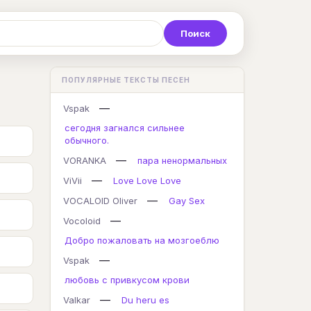
Р
С
Т
У
Ф
Х
Ц
ПОПУЛЯРНЫЕ ТЕКСТЫ ПЕСЕН
K
L
M
N
O
P
Q
—
Vspak
сегодня загнался сильнее
обычного.
—
VORANKA
пара ненормальных
—
ViVii
Love Love Love
—
VOCALOID Oliver
Gay Sex
—
Vocoloid
Добро пожаловать на мозгоеблю
—
Vspak
любовь с привкусом крови
—
Valkar
Du heru es