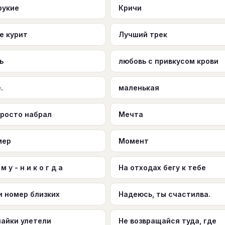
рукие
Кричи
е курит
Лучший трек
ь
любовь с привкусом крови
.
маленькая
просто набрал
Мечта
мер
Момент
 м у - н и к о г д а
На отходах бегу к тебе
и номер близких
Надеюсь, ты счастилва.
чайки улетели
Не возвращайся туда, где