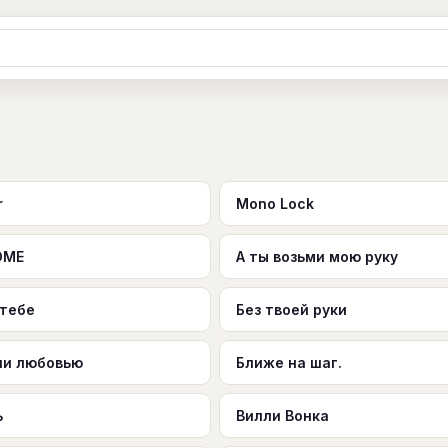
Ж
З
И
К
Л
М
Н
О
П
B
C
D
E
F
G
H
I
J
Y
Z
#
r
Mono Lock
OME
А ты возьми мою руку
 тебе
Без твоей руки
ни любовью
Ближе на шаг.
ь
Вилли Вонка