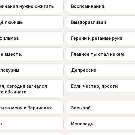
минания нужно сжигать
Воспоминания.
щё любишь
Выздоравливай
 фильмов
Героин и резаные руки
е вместе.
Главное ты стал никем
 покурим
Депрессии.
я, сегодня загнался
Если честно, прости
ее обычного
ти за меня в Вернисаже
Засыпай
ы.
Исповедь