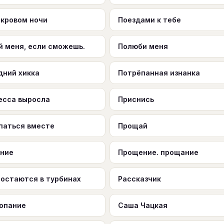
окровом ночи
Поездами к тебе
й меня, если сможешь.
Полюби меня
дний хикка
Потрёпанная изнанка
есса выросла
Приснись
паться вместе
Прощай
ние
Прощение. прощание
 остаются в турбинах
Рассказчик
опание
Саша Чацкая