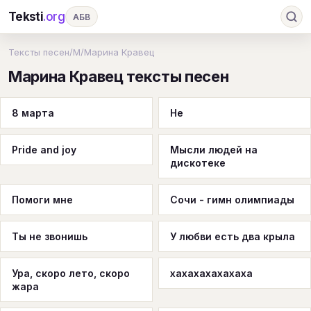
Teksti
.org
АБВ
Ru
А
Б
В
Г
Д
Е
Ж
З
Тексты песен
/
М
/
Марина Кравец
Марина Кравец тексты песен
И
К
Л
М
Н
О
П
Р
С
Т
У
Ф
Х
Ц
Ч
Ш
Э
Ю
8 марта
He
Я
En
A
B
C
D
E
F
G
Pride and joy
Мысли людей на
H
I
J
K
L
M
N
O
P
дискотеке
Q
R
S
T
U
V
W
X
Y
Помоги мне
Сочи - гимн олимпиады
Z
#
Ты не звонишь
У любви есть два крыла
Ура, скоро лето, скоро
хахахахахахаха
жара