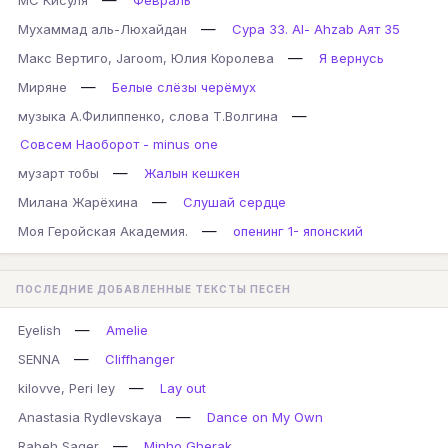
МС Кисуля
Февраль
—
Мухаммад аль-Люхайдан
Сура 33. Al- Ahzab Аят 35
—
Макс Вертиго, Jaroom, Юлия Королева
Я вернусь
—
Миряне
Белые слёзы черёмух
—
музыка А.Филиппенко, слова Т.Волгина
Совсем Наоборот - minus one
—
музарт тобы
Жалын кешкен
—
Милана Жарёхина
Слушай сердце
—
Моя Геройская Академия.
опенинг 1- японский
ПОСЛЕДНИЕ ДОБАВЛЕННЫЕ ТЕКСТЫ ПЕСЕН
—
Eyelish
Amelie
—
SENNA
Cliffhanger
—
kilovve, Peri ley
Lay out
—
Anastasia Rydlevskaya
Dance on My Own
—
Rabeh Saqer
Minho Gherak