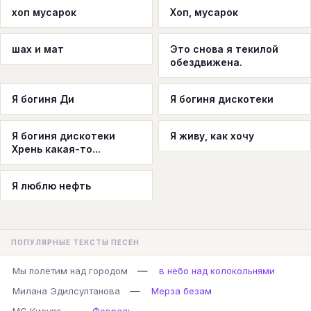
хоп мусарок
Хоп, мусарок
шах и мат
Это снова я текилой
обездвижена.
Я богиня Ди
Я богиня дискотеки
Я богиня дискотеки
Я живу, как хочу
Хрень какая-то...
Я люблю нефть
ПОПУЛЯРНЫЕ ТЕКСТЫ ПЕСЕН
—
Мы полетим над городом
в небо над колокольнями
—
Милана Эдилсултанова
Мерза безам
—