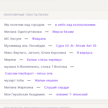
ПОПУЛЯРНЫЕ ТЕКСТЫ ПЕСЕН
—
Мы полетим над городом
в небо над колокольнями
—
Милана Эдилсултанова
Мерза безам
—
МС Кисуля
Февраль
—
Мухаммад аль-Люхайдан
Сура 33. Al- Ahzab Аят 35
—
Макс Вертиго, Jaroom, Юлия Королева
Я вернусь
—
Миряне
Белые слёзы черёмух
—
музыка А.Филиппенко, слова Т.Волгина
Совсем Наоборот - minus one
—
музарт тобы
Жалын кешкен
—
Милана Жарёхина
Слушай сердце
—
Моя Геройская Академия.
опенинг 1- японский