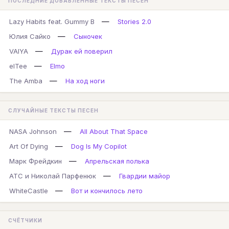
ПОСЛЕДНИЕ ДОБАВЛЕННЫЕ ТЕКСТЫ ПЕСЕН
—
Lazy Habits feat. Gummy B
Stories 2.0
—
Юлия Сайко
Сыночек
—
VAIYA
Дурак ей поверил
—
elTee
Elmo
—
The Amba
На ход ноги
СЛУЧАЙНЫЕ ТЕКСТЫ ПЕСЕН
—
NASA Johnson
All About That Space
—
Art Of Dying
Dog Is My Copilot
—
Марк Фрейдкин
Апрельская полька
—
АТС и Николай Парфенюк
Гвардии майор
—
WhiteCastle
Вот и кончилось лето
СЧЁТЧИКИ