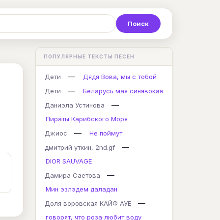
Р
С
Т
У
Ф
Х
Ц
ПОПУЛЯРНЫЕ ТЕКСТЫ ПЕСЕН
K
L
M
N
O
P
Q
—
Дети
Дядя Вова, мы с тобой
—
Дети
Беларусь мая синявокая
—
Даниэла Устинова
Пираты Карибского Моря
—
Джиос
Не поймут
—
дмитрий уткин, 2nd.gf
DIOR SAUVAGE
—
Дамира Саетова
Мин эзлэдем даладан
—
Доля воровская КАЙФ АУЕ
говорят, что роза любит воду