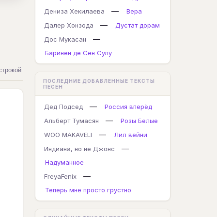
—
Дениза Хекилаева
Вера
—
Далер Хонзода
Дустат дорам
—
Дос Мукасан
Баринен де Сен Сулу
строкой
ПОСЛЕДНИЕ ДОБАВЛЕННЫЕ ТЕКСТЫ
ПЕСЕН
—
Дед Подсед
Россия вперёд
—
Альберт Тумасян
Розы Белые
—
WOO MAKAVELI
Лил вейни
—
Индиана, но не Джонс
Надуманное
—
FreyaFenix
Теперь мне просто грустно