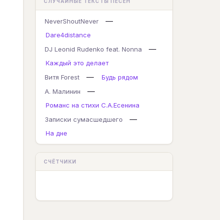
СЛУЧАЙНЫЕ ТЕКСТЫ ПЕСЕН
—
NeverShoutNever
Dare4distance
—
DJ Leonid Rudenko feat. Nonna
Каждый это делает
—
Витя Forest
Будь рядом
—
А. Малинин
Романс на стихи С.А.Есенина
—
Записки сумасшедшего
На дне
СЧЁТЧИКИ