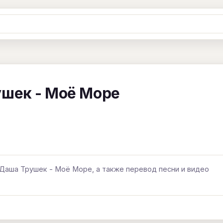
Ж
З
И
К
Л
М
Н
О
П
B
C
D
E
F
G
H
I
J
ушек - Моё Море
Y
Z
#
 Даша Трушек - Моё Море, а также перевод песни и видео