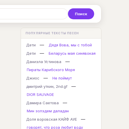
Р
С
Т
У
Ф
Х
Ц
ПОПУЛЯРНЫЕ ТЕКСТЫ ПЕСЕН
K
L
M
N
O
P
Q
—
Дети
Дядя Вова, мы с тобой
—
Дети
Беларусь мая синявокая
—
Даниэла Устинова
Пираты Карибского Моря
—
Джиос
Не поймут
—
дмитрий уткин, 2nd.gf
DIOR SAUVAGE
—
Дамира Саетова
Мин эзлэдем даладан
—
Доля воровская КАЙФ АУЕ
говорят, что роза любит воду