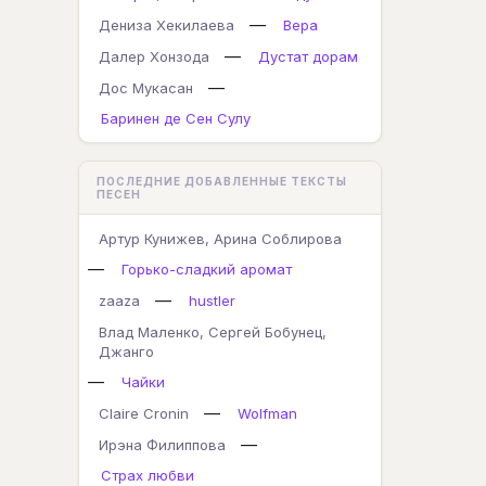
—
Дениза Хекилаева
Вера
—
Далер Хонзода
Дустат дорам
—
Дос Мукасан
Баринен де Сен Сулу
ПОСЛЕДНИЕ ДОБАВЛЕННЫЕ ТЕКСТЫ
ПЕСЕН
Артур Кунижев, Арина Соблирова
—
Горько-сладкий аромат
—
zaaza
hustler
Влад Маленко, Сергей Бобунец,
Джанго
—
Чайки
—
Claire Cronin
Wolfman
—
Ирэна Филиппова
Страх любви