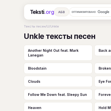
Teksti
.org
АБВ
Ru
А
Б
В
Г
Д
Е
Тексты песен
/
U
/
Unkle
Unkle тексты песен
Ч
Ш
Э
Ю
Я
En
A
R
S
T
U
V
W
X
Another Night Out feat. Mark
Back a
Lanegan
Bloodstain
Broke
Clouds
Eye Fo
Follow Me Down feat. Sleepy Sun
Foreve
Heaven
Hold M