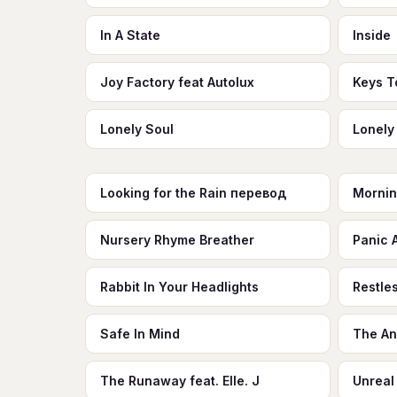
In A State
Inside
Joy Factory feat Autolux
Keys T
Lonely Soul
Lonely
Looking for the Rain перевод
Mornin
Nursery Rhyme Breather
Panic 
Rabbit In Your Headlights
Restle
Safe In Mind
The A
The Runaway feat. Elle. J
Unreal