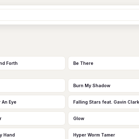
Ж
З
И
К
Л
М
Н
О
П
B
C
D
E
F
G
H
I
J
Y
Z
#
nd Forth
Be There
n
Burn My Shadow
r An Eye
Falling Stars feat. Gavin Clar
r
Glow
y Hand
Hyper Worm Tamer