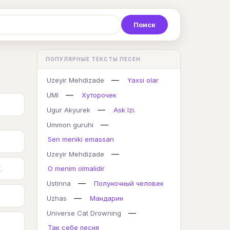
Р
С
Т
У
Ф
Х
Ц
ПОПУЛЯРНЫЕ ТЕКСТЫ ПЕСЕН
K
L
M
N
O
P
Q
—
Uzeyir Mehdizade
Yaxsi olar
—
UMI
Хуторочек
—
Ugur Akyurek
Ask Izi.
—
Ummon guruhi
Sen meniki emassan
—
Uzeyir Mehdizade
k
O menim olmalidir
—
Ustinna
Полуночный человек
—
Uzhas
Мандарин
—
Universe Cat Drowning
Так себе песня