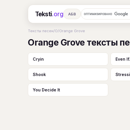
Teksti
.org
АБВ
Ru
А
Б
В
Г
Д
Е
Тексты песен
/
O
/
Orange Grove
Orange Grove тексты п
Ч
Ш
Э
Ю
Я
En
A
R
S
T
U
V
W
X
Cryin
Even If.
Shook
Stress
You Decide It