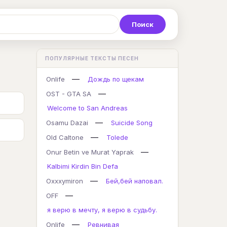
Р
С
Т
У
Ф
Х
Ц
ПОПУЛЯРНЫЕ ТЕКСТЫ ПЕСЕН
K
L
M
N
O
P
Q
—
Onlife
Дождь по щекам
—
OST - GTA SA
Welcome to San Andreas
—
Osamu Dazai
Suicide Song
—
Old Caltone
Tolede
—
Onur Betin ve Murat Yaprak
Kalbimi Kirdin Bin Defa
—
Oxxxymiron
Бей,бей наповал.
—
OFF
я верю в мечту, я верю в судьбу.
—
Onlife
Ревнивая