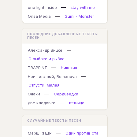
—
one light inside
stay with me
—
Onsa Media
Gumi - Monster
ПОСЛЕДНИЕ ДОБАВЛЕННЫЕ ТЕКСТЫ
ПЕСЕН
—
Александр Вицке
О рыбаке и рыбке
—
TRAPPINT
Никотин
—
Неизвестный, Romanova
Отпусти, малая
—
Энаки
Сердцеедка
—
две кладовки
пятница
СЛУЧАЙНЫЕ ТЕКСТЫ ПЕСЕН
—
Марш КНДР
Один против ста