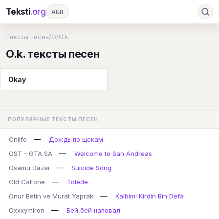
Teksti
.org
АБВ
Ru
А
Б
В
Г
Д
Е
Ж
З
Тексты песен
/
O
/
O.k.
O.k. тексты песен
И
К
Л
М
Н
О
П
Р
С
Т
У
Ф
Х
Ц
Ч
Ш
Э
Ю
Okay
Я
En
A
B
C
D
E
F
G
H
I
J
K
L
M
N
O
P
ПОПУЛЯРНЫЕ ТЕКСТЫ ПЕСЕН
Q
R
S
T
U
V
W
X
Y
—
Onlife
Дождь по щекам
Z
#
—
OST - GTA SA
Welcome to San Andreas
—
Osamu Dazai
Suicide Song
—
Old Caltone
Tolede
—
Onur Betin ve Murat Yaprak
Kalbimi Kirdin Bin Defa
—
Oxxxymiron
Бей,бей наповал.