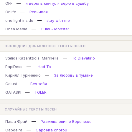
—
OFF
я верю в мечту, я верю в судьбу.
—
Onlife
Ревнивая
—
one light inside
stay with me
—
Onsa Media
Gumi - Monster
ПОСЛЕДНИЕ ДОБАВЛЕННЫЕ ТЕКСТЫ ПЕСЕН
—
Stelios Kazantzidis, Marinella
To Diavatirio
—
PapiDess
I Had To
—
Кирилл Туриченко
За любовь в тумане
—
Galust
Без тебя
—
GATASKI
TOLER
СЛУЧАЙНЫЕ ТЕКСТЫ ПЕСЕН
—
Паша Фрай
Размышления о Воронеже
—
Capoeira
Capoeira chorou