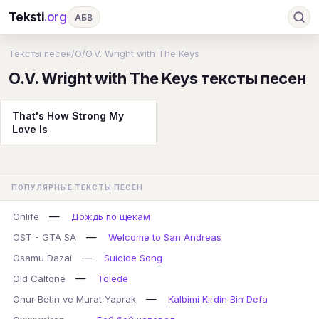
Teksti
.org
АБВ
Ru
А
Б
В
Г
Д
Е
Ж
З
Тексты песен
/
O
/
O.V. Wright with The Keys
O.V. Wright with The Keys тексты песен
И
К
Л
М
Н
О
П
Р
С
Т
У
Ф
Х
Ц
Ч
Ш
Э
Ю
That's How Strong My
Love Is
Я
En
A
B
C
D
E
F
G
H
I
J
K
L
M
N
O
P
ПОПУЛЯРНЫЕ ТЕКСТЫ ПЕСЕН
Q
R
S
T
U
V
W
X
Y
—
Onlife
Дождь по щекам
Z
#
—
OST - GTA SA
Welcome to San Andreas
—
Osamu Dazai
Suicide Song
—
Old Caltone
Tolede
—
Onur Betin ve Murat Yaprak
Kalbimi Kirdin Bin Defa