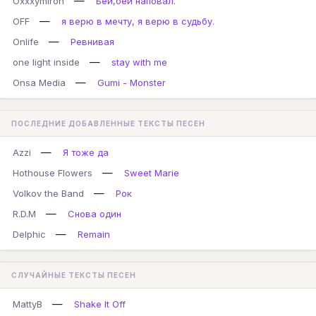
—
Oxxxymiron
Бей,бей наповал.
—
OFF
я верю в мечту, я верю в судьбу.
—
Onlife
Ревнивая
—
one light inside
stay with me
—
Onsa Media
Gumi - Monster
ПОСЛЕДНИЕ ДОБАВЛЕННЫЕ ТЕКСТЫ ПЕСЕН
—
Azzi
Я тоже да
—
Hothouse Flowers
Sweet Marie
—
Volkov the Band
Рок
—
R.D.M
Снова один
—
Delphic
Remain
СЛУЧАЙНЫЕ ТЕКСТЫ ПЕСЕН
—
MattyB
Shake It Off