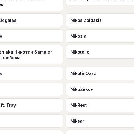
os
Ziogalas
Nikos Zoidakis
ho
Nikosia
en aka Никотин Sampler
Nikotello
о альбома
ne
NikotinOzzz
.
NikoZekov
ft. Tray
NikRest
Niksar