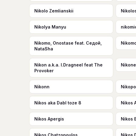
Nikolo Zemlianskii
Nikolo
Nikolya Manyu
nikomi
Nikomo, Onostase feat. Седой,
Nikomo
NataSha
Nikon a.k.a. I.Dragneel feat The
Nikon
Provoker
Nikonn
Nikop
Nikos aka Dabl toze 8
Nikos 
Nikos Apergis
Nikos 
Nikos Chatzopoulos
Nikos 