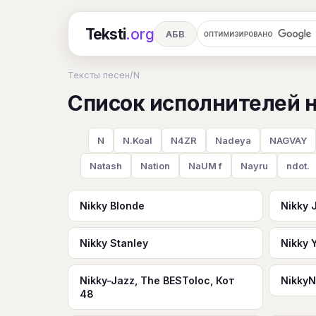
Teksti
.org
АБВ
Ru
А
Б
В
Г
Д
Е
Тексты песен
/
N
Список исполнителей н
Ч
Ш
Э
Ю
Я
En
A
R
S
T
U
V
W
X
N
N.Koal
N4ZR
Nadeya
NAGVAY
Natash
Nation
NaUM f
Nayru
ndot.
Nikky Blonde
Nikky 
Nikky Stanley
Nikky 
Nikky-Jazz, The BESToloc, Кот
Nikky
48