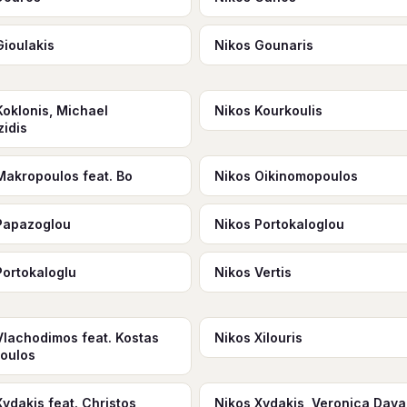
Gioulakis
Nikos Gounaris
Koklonis, Michael
Nikos Kourkoulis
zidis
Makropoulos feat. Bo
Nikos Oikinomopoulos
Papazoglou
Nikos Portokaloglou
Portokaloglu
Nikos Vertis
Vlachodimos feat. Kostas
Nikos Xilouris
poulos
Xydakis feat. Christos
Nikos Xydakis, Veronica Dava