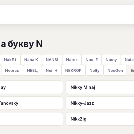
Ж
З
И
К
Л
М
Н
О
П
а букву N
B
C
D
E
F
G
H
I
J
Y
Z
#
NakE f
Nana K
NANSI
Narek
Nas, E
Nasty
Nata
Nebras
NEEL,
Neil H
NEKROP
Nelly
NeoGen
Е
Jay
Nikky Minaj
Yanovsky
Nikky-Jazz
N
NikkZig