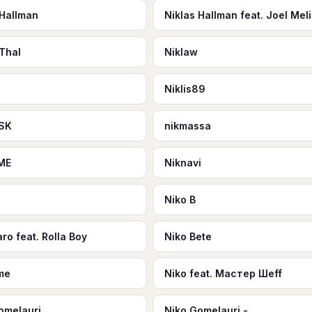
 Hallman
Niklas Hallman feat. Joel Mel
 Thal
Niklaw
Niklis89
SK
nikmassa
ME
Niknavi
Niko B
ro feat. Rolla Boy
Niko Bete
me
Niko feat. Мастер Шeff
omelauri
Niko Gomelauri -