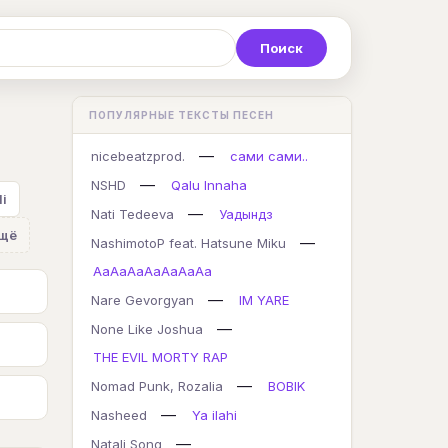
Р
С
Т
У
Ф
Х
Ц
ПОПУЛЯРНЫЕ ТЕКСТЫ ПЕСЕН
K
L
M
N
O
P
Q
—
nicebeatzprod.
сами сами..
—
NSHD
Qalu Innaha
li
—
Nati Tedeeva
Уадындз
щё
—
NashimotoP feat. Hatsune Miku
AaAaAaAaAaAaAa
—
Nare Gevorgyan
IM YARE
—
None Like Joshua
THE EVIL MORTY RAP
—
Nomad Punk, Rozalia
BOBIK
—
Nasheed
Ya ilahi
—
Natali Song