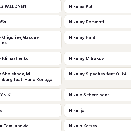
AS PALLONEN
Nikolas Put
sSs
Nikolay Demidoff
y Grigoriev,Максим
Nikolay Hant
шев
y Klimashenko
Nikolay Mitrakov
y Shelekhov, M.
Nikolay Sipachev feat OlikA
nburg feat. Нина Коляда
AYNIK
Nikole Scherzinger
fe
Nikolija
na Tomljanovic
Nikolo Kotzev