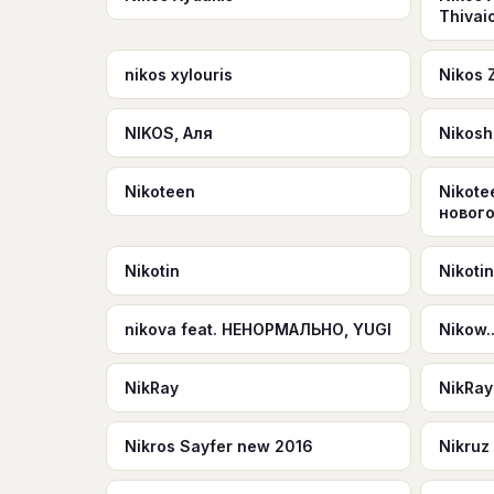
Thivai
nikos xylouris
Nikos 
NIKOS, Аля
Nikos
Nikoteen
Nikote
новог
Nikotin
Nikoti
nikova feat. НЕНОРМАЛЬНО, YUGI
Nikow.
NikRay
NikRay 
Nikros Sayfer new 2016
Nikruz