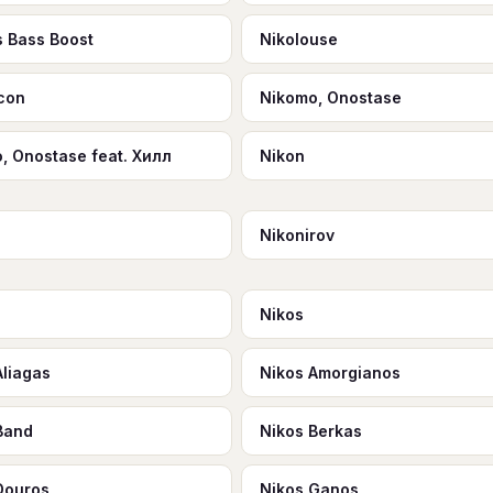
s Bass Boost
Nikolouse
con
Nikomo, Onostase
, Onostase feat. Хилл
Nikon
e
Nikonirov
o
Nikos
Aliagas
Nikos Amorgianos
Band
Nikos Berkas
Douros
Nikos Ganos