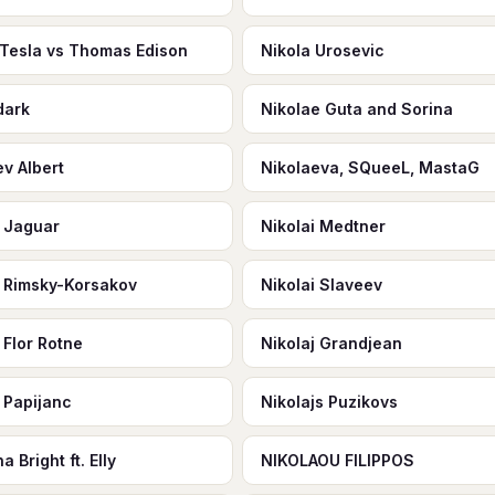
 Tesla vs Thomas Edison
Nikola Urosevic
dark
Nikolae Guta and Sorina
ev Albert
Nikolaeva, SQueeL, MastaG
i Jaguar
Nikolai Medtner
i Rimsky-Korsakov
Nikolai Slaveev
 Flor Rotne
Nikolaj Grandjean
j Papijanc
Nikolajs Puzikovs
a Bright ft. Elly
NIKOLAOU FILIPPOS