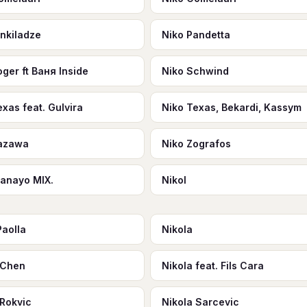
inkiladze
Niko Pandetta
oger ft Ваня Inside
Niko Schwind
exas feat. Gulvira
Niko Texas, Bekardi, Kassym
Yazawa
Niko Zografos
Hanayo MIX.
Nikol
Paolla
Nikola
 Chen
Nikola feat. Fils Cara
 Rokvic
Nikola Sarcevic