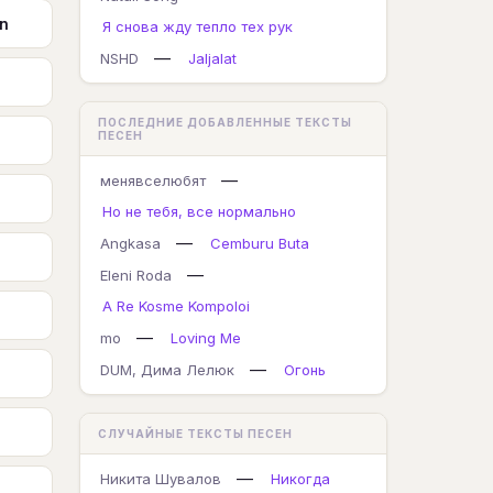
in
Я снова жду тепло тех рук
—
NSHD
Jaljalat
ПОСЛЕДНИЕ ДОБАВЛЕННЫЕ ТЕКСТЫ
ПЕСЕН
—
менявселюбят
Но не тебя, все нормально
—
Angkasa
Cemburu Buta
—
Eleni Roda
A Re Kosme Kompoloi
—
mo
Loving Me
—
DUM, Дима Лелюк
Огонь
СЛУЧАЙНЫЕ ТЕКСТЫ ПЕСЕН
—
Никита Шувалов
Никогда