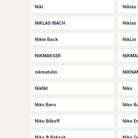
Nikl
Niklas
NIKLAS IBACH
Niklas
Nikle Вack
NikLin
NIKMAKSER
NIKMA
nikmatulin
NIKNA
NikNil
Niko
Niko Baro
Niko Ba
Niko Bilkoff
Niko E
Niko ft Baksuk
Niko G