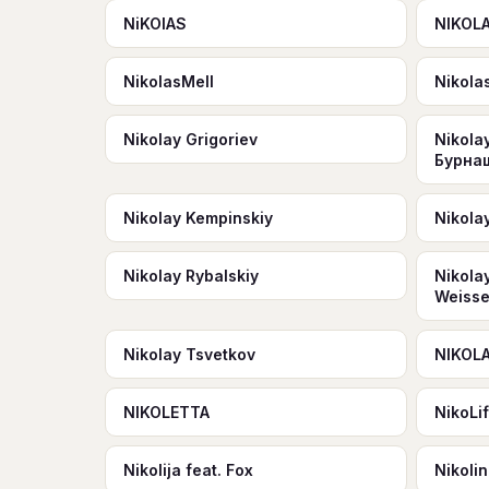
NiKOlAS
NIKOL
NikolasMell
Nikola
Nikolay Grigoriev
Nikola
Бурна
Nikolay Kempinskiy
Nikola
Nikolay Rybalskiy
Nikola
Weisse
Nikolay Tsvetkov
NIKOL
NIKOLETTA
NikoLi
Nikolija feat. Fox
Nikoli