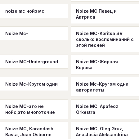
noize mc нойз мс
Noize MC Певец и
Актриса
Noize Mc-
Noize MC-Koritsa SV
сколько воспоминаний с
этой песней
Noize MC-Underground
Noize MC-Жирная
Корова
Noize Mc-Кругом одни
Noize Mc-Кругом одни
авторитеты
Noize MC-это не
Noize MC, Apofeoz
нойс,это многоточие
Orkestra
Noize MC, Karandash,
Noize MC, Oleg Gruz,
Basta, Joan Osborne
Anastasia Aleksandrina