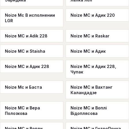
Noize Mc В исполнении
Noize MC и Адик 220
LGR
Noize MC и Adik 228
Noize MC и Raskar
Noize MC и Staisha
Noize MC и Адик
Noize MC и Адик 228
Noize MC и Адик 228,
Чупак
Noize Mc и Баста
Noize MC и Вахтанг
Каландадзе
Noize MC и Вера
Noize MC и Воплi
Полозкова
Вiдоплясова
Noize MC и Вопли
Noize MC и ГидроПонка