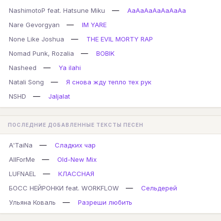
—
NashimotoP feat. Hatsune Miku
AaAaAaAaAaAaAa
—
Nare Gevorgyan
IM YARE
—
None Like Joshua
THE EVIL MORTY RAP
—
Nomad Punk, Rozalia
BOBIK
—
Nasheed
Ya ilahi
—
Natali Song
Я снова жду тепло тех рук
—
NSHD
Jaljalat
ПОСЛЕДНИЕ ДОБАВЛЕННЫЕ ТЕКСТЫ ПЕСЕН
—
A'TaiNa
Сладких чар
—
AllForMe
Old-New Mix
—
LUFNAEL
КЛАССНАЯ
—
БОСС НЕЙРОНКИ feat. WORKFLOW
Сельдерей
—
Ульяна Коваль
Разреши любить