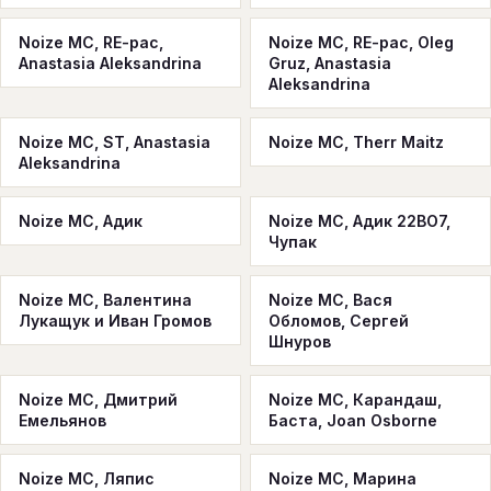
Noize MC, RE-pac,
Noize MC, RE-pac, Oleg
Anastasia Aleksandrina
Gruz, Anastasia
Aleksandrina
Noize MC, ST, Anastasia
Noize MC, Therr Maitz
Aleksandrina
Noize MC, Адик
Noize MC, Адик 22ВО7,
Чупак
Noize MC, Валентина
Noize MC, Вася
Лукащук и Иван Громов
Обломов, Сергей
Шнуров
Noize MC, Дмитрий
Noize MC, Карандаш,
Емельянов
Баста, Joan Osborne
Noize MC, Ляпис
Noize MC, Марина