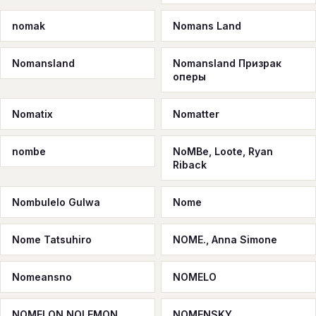
nomak
Nomans Land
Nomansland
Nomansland Призрак
оперы
Nomatix
Nomatter
nombe
NoMBe, Loote, Ryan
Riback
Nombulelo Gulwa
Nome
Nome Tatsuhiro
NOME., Anna Simone
Nomeansno
NOMELO
NOMELON NOLEMON
NOMENSKY