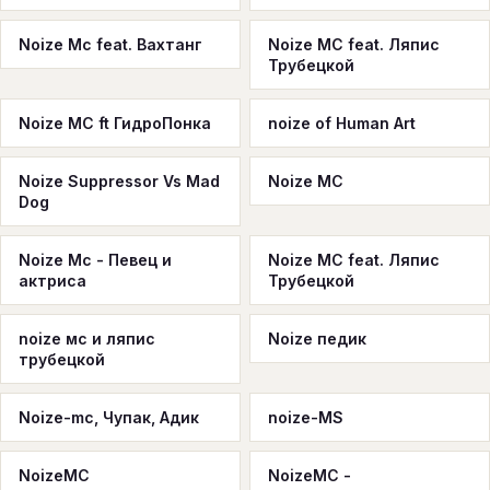
Noize Mс feat. Вахтанг
Noize MС feat. Ляпис
Трубецкой
Noize MС ft ГидроПонка
noize of Human Art
Noize Suppressor Vs Mad
Noize МС
Dog
Noize Мс - Певец и
Noize МС feat. Ляпис
актриса
Трубецкой
noize мс и ляпис
Noize педик
трубецкой
Noize-mc, Чупак, Адик
noize-MS
NoizeMC
NoizeMC -