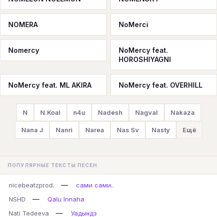
NOMERA
NoMerci
Nomercy
NoMercy feat.
HOROSHIYAGNI
NoMercy feat. ML AKIRA
NoMercy feat. OVERHILL
N
N.Koal
n4u
Nadesh
Nagval
Nakaza
Nana J
Nanri
Narea
Nas Sv
Nasty
Ещё
ПОПУЛЯРНЫЕ ТЕКСТЫ ПЕСЕН
—
nicebeatzprod.
сами сами..
—
NSHD
Qalu Innaha
—
Nati Tedeeva
Уадындз