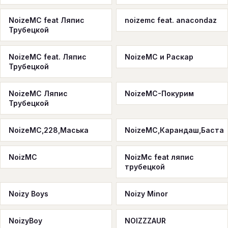
NoizeMC feat Ляпис
noizemc feat. anacondaz
Трубецкой
NoizeMC feat. Ляпис
NoizeMC и Раскар
Трубецкой
NoizeMC Ляпис
NoizeMC-Покурим
Трубецкой
NoizeMC,228,Маська
NoizeMC,Карандаш,Баста
NoizMC
NoizMc feat ляпис
трубецкой
Noizy Boys
Noizy Minor
NoizyBoy
NOIZZZAUR