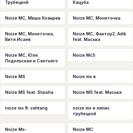
Трубецкой
Кацуба
Noize MC, Миша Козырев
Noize MC, Монеточка
Noize MC, Монеточка,
Noize MC, Фактор2, Adik
Витя Исаев
feat. Маська
Noize MC, Юля
Noize Mc5
Подольская и Сантьяго
Noize MS
Noize ms в
Noize MS feat. Staisha
Noize MS feat. Маська
noize ms ft. vahtang
noize ms и ляпис
трубецкой
Noize Ms-
Noize MС