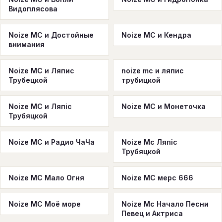
Видоплясова
Noize MC и Достойные
Noize MC и Кендра
внимания
Noize MC и Ляпис
noize mc и ляпис
Трубецкой
трубицкой
Noize MC и Ляпіс
Noize MC и Монеточка
Трубяцкой
Noize MC и Радио ЧаЧа
Noize Mc Ляпіс
Трубяцкой
Noize MC Мало Огня
Noize MC мерс 666
Noize MC Моё море
Noize Mc Начало Песни
Певец и Актриса