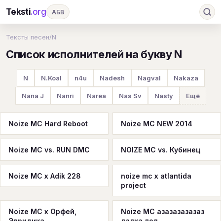
Teksti
.org
АБВ
Ru
А
Б
В
Г
Д
Е
Ж
З
Тексты песен
/
N
Список исполнителей на букву N
И
К
Л
М
Н
О
П
Р
С
Т
У
Ф
Х
Ц
Ч
Ш
Э
Ю
N
N.Koal
n4u
Nadesh
Nagval
Nakaza
Я
En
A
B
C
D
E
F
G
Nana J
Nanri
Narea
Nas Sv
Nasty
Ещё
H
I
J
K
L
M
N
O
P
Noize MC Hard Reboot
Noize MC NEW 2014
Q
R
S
T
U
V
W
X
Y
Noize MC vs. RUN DMC
NOIZE MC vs. Кубинец
Z
#
Noize MC x Adik 228
noize mc x atlantida
project
Noize MC x Орфей,
Noize MC азазазазазаз
Эвридика
лалка лол