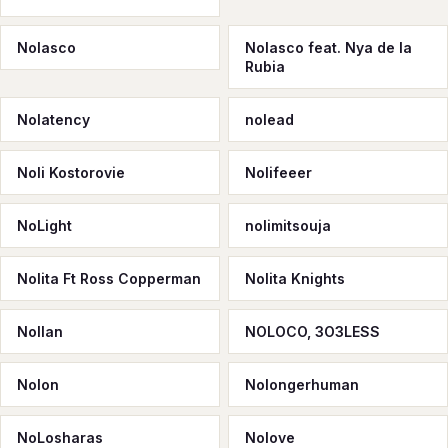
Nolasco
Nolasco feat. Nya de la
Rubia
Nolatency
nolead
Noli Kostorovie
Nolifeeer
NoLight
nolimitsouja
Nolita Ft Ross Copperman
Nolita Knights
Nollan
NOLOCO, 3O3LESS
Nolon
Nolongerhuman
NoLosharas
Nolove