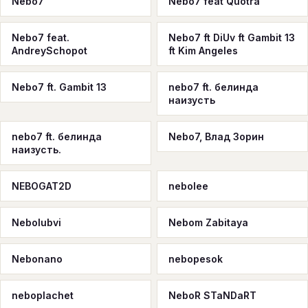
Nebo7
Nebo7 feat Quotra
Nebo7 feat.
Nebo7 ft DiUv ft Gambit 13
AndreySchopot
ft Kim Angeles
Nebo7 ft. Gambit 13
nebo7 ft. белинда
наизусть
nebo7 ft. белинда
Nebo7, Влад Зорин
наизусть.
NEBOGAT2D
nebolee
Nebolubvi
Nebom Zabitaya
Nebonano
nebopesok
neboplachet
NeboR STaNDaRT