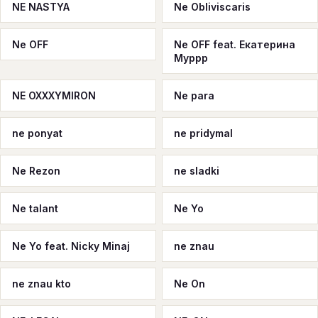
NE NASTYA
Ne Obliviscaris
Ne OFF
Ne OFF feat. Екатерина
Муррр
NE OXXXYMIRON
Ne para
ne ponyat
ne pridymal
Ne Rezon
ne sladki
Ne talant
Ne Yo
Ne Yo feat. Nicky Minaj
ne znau
ne znau kto
Ne Оn