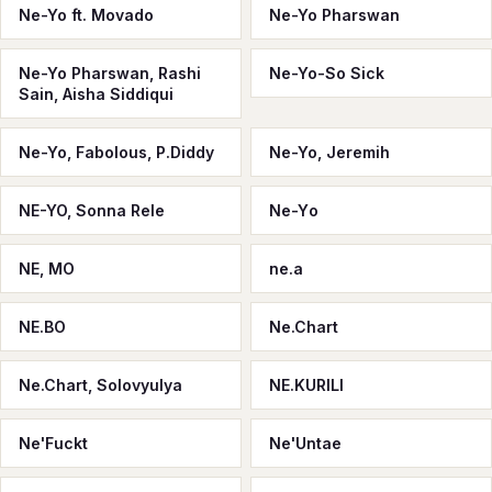
Ne-Yo ft. Movado
Ne-Yo Pharswan
Ne-Yo Pharswan, Rashi
Ne-Yo-So Sick
Sain, Aisha Siddiqui
Ne-Yo, Fabolous, P.Diddy
Ne-Yo, Jeremih
NE-YO, Sonna Rele
Ne-Yо
NE, MO
ne.a
NE.BO
Ne.Chart
Ne.Chart, Solovyulya
NE.KURILI
Ne'Fuckt
Ne'Untae