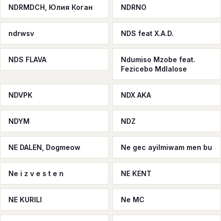
NDRMDCH, Юлия Коган
NDRNO
ndrwsv
NDS feat X.A.D.
NDS FLAVA
Ndumiso Mzobe feat.
Fezicebo Mdlalose
NDVPK
NDX AKA
NDYM
NDZ
NE DALEN, Dogmeow
Ne gec ayilmiwam men bu
Ne i z v e s t e n
NE KENT
NE KURILI
Ne MC