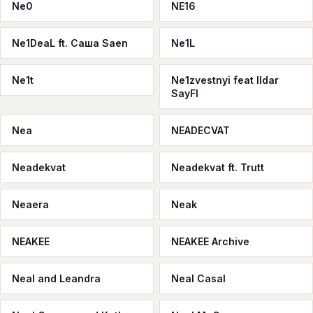
Ne0
NE16
Ne1DeaL ft. Саша Saen
Ne1L
Ne1t
Ne1zvestnyi feat Ildar
SayFI
Nea
NEADECVAT
Neadekvat
Neadekvat ft. Trutt
Neaera
Neak
NEAKEE
NEAKEE Archive
Neal and Leandra
Neal Casal