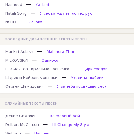
—
Nasheed
Ya ilahi
—
Natali Song
Я снова жду тепло тех рук
—
NSHD
Jaljalat
ПОСЛЕДНИЕ ДОБАВЛЕННЫЕ ТЕКСТЫ ПЕСЕН
—
Mankirt Aulakh
Mahindra Thar
—
MILKOVSKYI
Одиноко
—
ВЕЗАКС feat. Кристина Ерощенко
Цирк Уродов
—
Шурик и Нейропомошники
Уходила любовь
—
Сергей Демидович
Я за тебя посвящаю себя
СЛУЧАЙНЫЕ ТЕКСТЫ ПЕСЕН
—
Денис Симачев
кокосовый рай
—
Delbert McClinton
I'll Change My Style
—
Wolfgun
Hammer