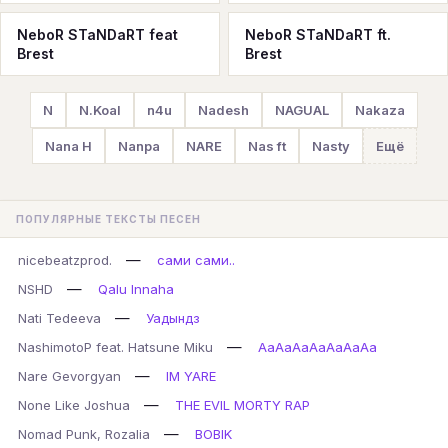
NeboR STaNDaRT feat
NeboR STaNDaRT ft.
Brest
Brest
N
N.Koal
n4u
Nadesh
NAGUAL
Nakaza
Nana H
Nanpa
NARE
Nas ft
Nasty
Ещё
ПОПУЛЯРНЫЕ ТЕКСТЫ ПЕСЕН
—
nicebeatzprod.
сами сами..
—
NSHD
Qalu Innaha
—
Nati Tedeeva
Уадындз
—
NashimotoP feat. Hatsune Miku
AaAaAaAaAaAaAa
—
Nare Gevorgyan
IM YARE
—
None Like Joshua
THE EVIL MORTY RAP
—
Nomad Punk, Rozalia
BOBIK