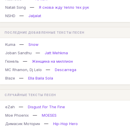
—
Natali Song
Я снова жду тепло тех рук
—
NSHD
Jaljalat
ПОСЛЕДНИЕ ДОБАВЛЕННЫЕ ТЕКСТЫ ПЕСЕН
—
Kuma
Snow
—
Joban Sandhu
Jatt Mehkma
—
Гюнель
Женщина на миллион
—
MC Rhamon, Dj Lelo
Descarrega
—
Blaze
Ella Baila Sola
СЛУЧАЙНЫЕ ТЕКСТЫ ПЕСЕН
—
eZah
Disgust For The Fine
—
Moe Phoenix
MOESES
—
Димасик Моторин
Hip-Hop Hero