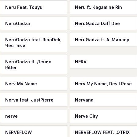
Neru Feat. Touyu
Neru ft. Kagamine Rin
NeruGadza
NeruGadza Daff Dee
NeruGadza feat. RinaDeli,
NeruGadza ft. А. Миллер
Честный
NeruGadza ft. Денис
NERV
RiDer
Nerv My Name
Nerv My Name, Devil Rose
Nerva feat. JustPierre
Nervana
nerve
Nerve City
NERVEFLOW
NERVEFLOW FEAT. .OTRIX