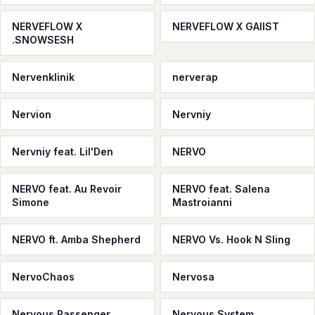
NERVEFLOW X
NERVEFLOW X GAIIST
.SNOWSESH
Nervenklinik
nerverap
Nervion
Nervniy
Nervniy feat. Lil'Den
NERVO
NERVO feat. Au Revoir
NERVO feat. Salena
Simone
Mastroianni
NERVO ft. Amba Shepherd
NERVO Vs. Hook N Sling
NervoChaos
Nervosa
Nervous Passenger
Nervous System