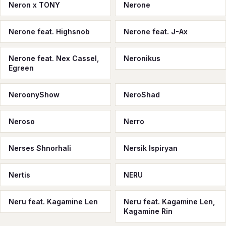
Neron x TONY
Nerone
Nerone feat. Highsnob
Nerone feat. J-Ax
Nerone feat. Nex Cassel,
Neronikus
Egreen
NeroonyShow
NeroShad
Neroso
Nerro
Nerses Shnorhali
Nersik Ispiryan
Nertis
NERU
Neru feat. Kagamine Len
Neru feat. Kagamine Len,
Kagamine Rin