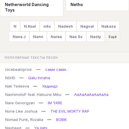
Netherworld Dancing
Netho
Toys
N
N.Koal
n4u
Nadesh
Nagval
Nakaza
Nana J
Nanri
Narea
Nas Sv
Nasty
Ещё
ПОПУЛЯРНЫЕ ТЕКСТЫ ПЕСЕН
—
nicebeatzprod.
сами сами..
—
NSHD
Qalu Innaha
—
Nati Tedeeva
Уадындз
—
NashimotoP feat. Hatsune Miku
AaAaAaAaAaAaAa
—
Nare Gevorgyan
IM YARE
—
None Like Joshua
THE EVIL MORTY RAP
—
Nomad Punk, Rozalia
BOBIK
—
Nasheed
Ya ilahi