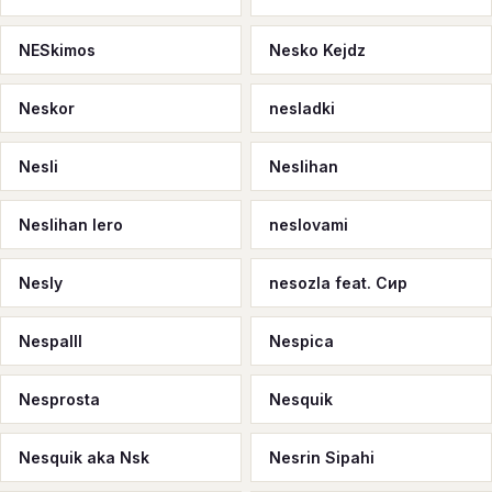
NESkimos
Nesko Kejdz
Neskor
nesladki
Nesli
Neslihan
Neslihan Iero
neslovami
Nesly
nesozla feat. Сир
Nespalll
Nespica
Nesprosta
Nesquik
Nesquik aka Nsk
Nesrin Sipahi