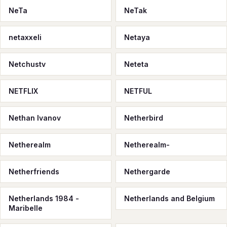
NeTa
NeTak
netaxxeli
Netaya
Netchustv
Neteta
NETFLIX
NETFUL
Nethan Ivanov
Netherbird
Netherealm
Netherealm-
Netherfriends
Nethergarde
Netherlands 1984 -
Netherlands and Belgium
Maribelle