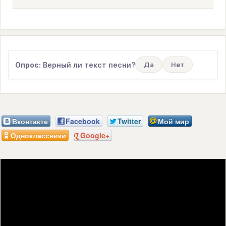
Опрос:
Верный ли текст песни?
Да
Нет
Вконтакте
Facebook
Twitter
Мой мир
Одноклассники
Google+