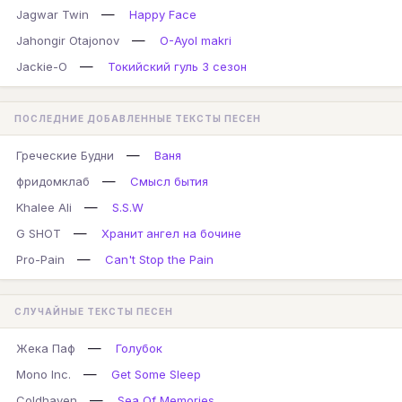
—
Jagwar Twin
Happy Face
—
Jahongir Otajonov
O-Ayol makri
—
Jackie-O
Токийский гуль 3 сезон
ПОСЛЕДНИЕ ДОБАВЛЕННЫЕ ТЕКСТЫ ПЕСЕН
—
Греческие Будни
Ваня
—
фридомклаб
Смысл бытия
—
Khalee Ali
S.S.W
—
G SHOT
Хранит ангел на бочине
—
Pro-Pain
Can't Stop the Pain
СЛУЧАЙНЫЕ ТЕКСТЫ ПЕСЕН
—
Жека Паф
Голубок
—
Mono Inc.
Get Some Sleep
—
Coldhaven
Sea Of Memories