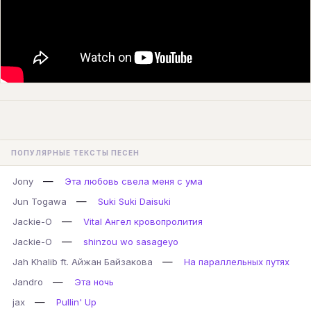
ПОПУЛЯРНЫЕ ТЕКСТЫ ПЕСЕН
—
Jony
Эта любовь свела меня с ума
—
Jun Togawa
Suki Suki Daisuki
—
Jackie-O
Vital Ангел кровопролития
—
Jackie-O
shinzou wo sasageyo
—
Jah Khalib ft. Айжан Байзакова
На параллельных путях
—
Jandro
Эта ночь
—
jax
Pullin' Up