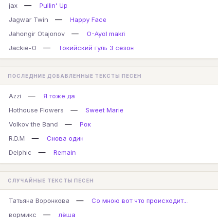
—
jax
Pullin' Up
—
Jagwar Twin
Happy Face
—
Jahongir Otajonov
O-Ayol makri
—
Jackie-O
Токийский гуль 3 сезон
ПОСЛЕДНИЕ ДОБАВЛЕННЫЕ ТЕКСТЫ ПЕСЕН
—
Azzi
Я тоже да
—
Hothouse Flowers
Sweet Marie
—
Volkov the Band
Рок
—
R.D.M
Снова один
—
Delphic
Remain
СЛУЧАЙНЫЕ ТЕКСТЫ ПЕСЕН
—
Татьяна Воронкова
Со мною вот что происходит...
—
вормикс
лёша