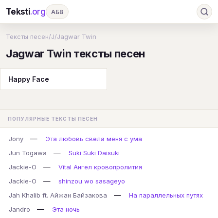
Teksti
.org
АБВ
Ru
А
Б
В
Г
Д
Е
Ж
З
Тексты песен
/
J
/
Jagwar Twin
Jagwar Twin тексты песен
И
К
Л
М
Н
О
П
Р
С
Т
У
Ф
Х
Ц
Ч
Ш
Э
Ю
Happy Face
Я
En
A
B
C
D
E
F
G
H
I
J
K
L
M
N
O
P
ПОПУЛЯРНЫЕ ТЕКСТЫ ПЕСЕН
Q
R
S
T
U
V
W
X
Y
—
Jony
Эта любовь свела меня с ума
Z
#
—
Jun Togawa
Suki Suki Daisuki
—
Jackie-O
Vital Ангел кровопролития
—
Jackie-O
shinzou wo sasageyo
—
Jah Khalib ft. Айжан Байзакова
На параллельных путях
—
Jandro
Эта ночь