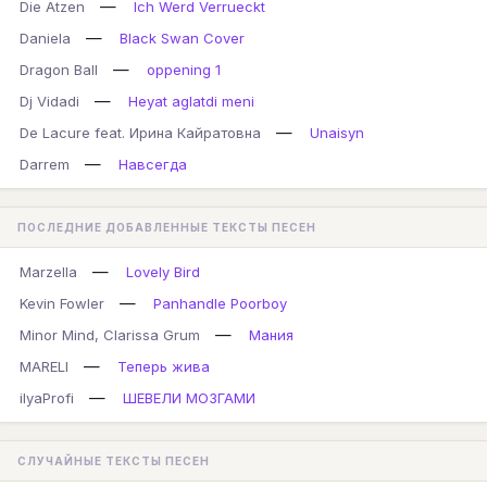
—
Die Atzen
Ich Werd Verrueckt
—
Daniela
Black Swan Cover
—
Dragon Ball
oppening 1
—
Dj Vidadi
Heyat aglatdi meni
—
De Lacure feat. Ирина Кайратовна
Unaisyn
—
Darrem
Навсегда
ПОСЛЕДНИЕ ДОБАВЛЕННЫЕ ТЕКСТЫ ПЕСЕН
—
Marzella
Lovely Bird
—
Kevin Fowler
Panhandle Poorboy
—
Minor Mind, Clarissa Grum
Мания
—
MARELI
Теперь жива
—
ilyaProfi
ШЕВЕЛИ МОЗГАМИ
СЛУЧАЙНЫЕ ТЕКСТЫ ПЕСЕН