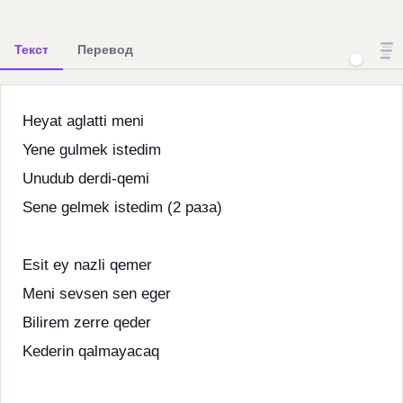
Текст
Перевод
Heyat aglatti meni
Yene gulmek istedim
Unudub derdi-qemi
Sene gelmek istedim (2 раза)
Esit ey nazli qemer
Meni sevsen sen eger
Bilirem zerre qeder
Kederin qalmayacaq