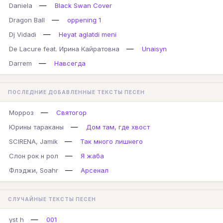
—
Daniela
Black Swan Cover
—
Dragon Ball
oppening 1
—
Dj Vidadi
Heyat aglatdi meni
—
De Lacure feat. Ирина Кайратовна
Unaisyn
—
Darrem
Навсегда
ПОСЛЕДНИЕ ДОБАВЛЕННЫЕ ТЕКСТЫ ПЕСЕН
—
Морроз
Святогор
—
Юрины тараканы
Дом там, где хвост
—
SCIRENA, Jamik
Так много лишнего
—
Слон рок н рол
Я жаба
—
Флэджи, Soahr
Арсенал
СЛУЧАЙНЫЕ ТЕКСТЫ ПЕСЕН
—
yst h
001