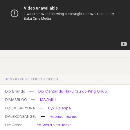
ПОПУЛЯРНЫЕ ТЕКСТЫ ПЕСЕН
—
Dio Brando
Dio Cantando Hakujitsu do King Gnuu
—
DIMASBLOG
МАЛЫШ
—
DZE X SARYUNA
Бухы Дээрэ
—
DALEKONEANGEL
Чёрное платье
—
Die Atzen
Ich Werd Verrueckt