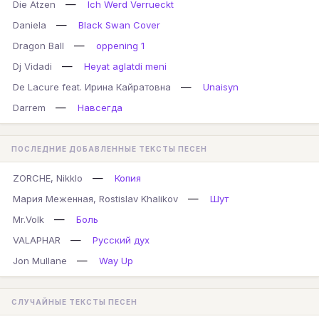
—
Die Atzen
Ich Werd Verrueckt
—
Daniela
Black Swan Cover
—
Dragon Ball
oppening 1
—
Dj Vidadi
Heyat aglatdi meni
—
De Lacure feat. Ирина Кайратовна
Unaisyn
—
Darrem
Навсегда
ПОСЛЕДНИЕ ДОБАВЛЕННЫЕ ТЕКСТЫ ПЕСЕН
—
ZORCHE, Nikklo
Копия
—
Мария Меженная, Rostislav Khalikov
Шут
—
Mr.Volk
Боль
—
VALAPHAR
Русский дух
—
Jon Mullane
Way Up
СЛУЧАЙНЫЕ ТЕКСТЫ ПЕСЕН