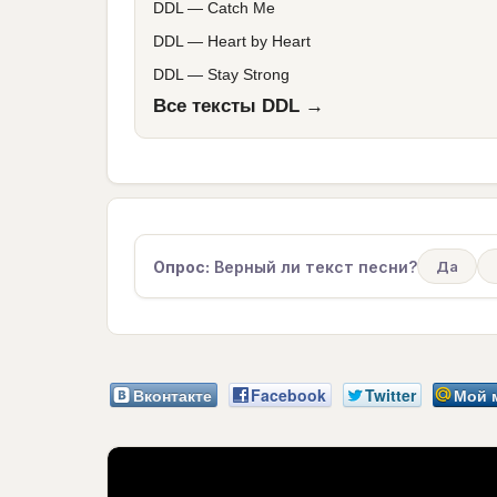
DDL
—
Catch Me
DDL
—
Heart by Heart
DDL
—
Stay Strong
Все тексты DDL →
Опрос:
Верный ли текст песни?
Да
Вконтакте
Facebook
Twitter
Мой 