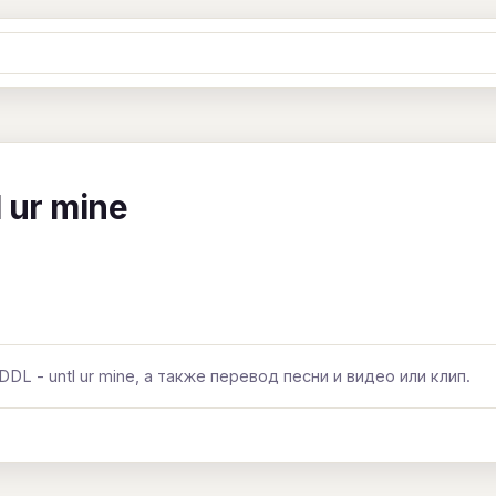
Ж
З
И
К
Л
М
Н
О
П
B
C
D
E
F
G
H
I
J
 ur mine
Y
Z
#
DL - untl ur mine, а также перевод песни и видео или клип.