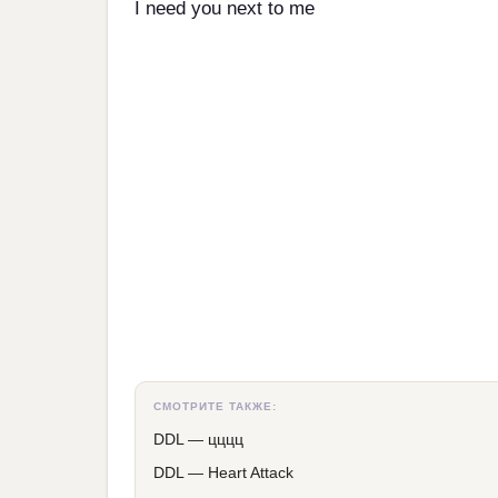
I need you next to me
СМОТРИТЕ ТАКЖЕ:
DDL
—
цццц
DDL
—
Heart Attack