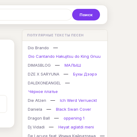
Р
С
Т
У
Ф
Х
Ц
ПОПУЛЯРНЫЕ ТЕКСТЫ ПЕСЕН
K
L
M
N
O
P
Q
—
Dio Brando
Dio Cantando Hakujitsu do King Gnuu
—
DIMASBLOG
МАЛЫШ
—
DZE X SARYUNA
Бухы Дээрэ
—
DALEKONEANGEL
Чёрное платье
—
Die Atzen
Ich Werd Verrueckt
—
Daniela
Black Swan Cover
—
Dragon Ball
oppening 1
—
Dj Vidadi
Heyat aglatdi meni
—
De Lacure feat. Ирина Кайратовна