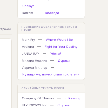
Unaisyn
—
Darrem
Навсегда
ПОСЛЕДНИЕ ДОБАВЛЕННЫЕ ТЕКСТЫ
строкой
ПЕСЕН
—
Mark Fry
Where Would I Be
—
Avalona
Fight for Your Destiny
—
JANNA RAY
Убегай
—
Михаил Ножкин
Дураки
—
Лариса Миллер
Ну надо же, птички опять прилетели
СЛУЧАЙНЫЕ ТЕКСТЫ ПЕСЕН
—
Company Of Thieves
In Passing
—
ПЕРВОКУРСНИК
Спутник