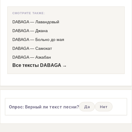
СМОТРИТЕ ТАКЖЕ:
DABAGA
—
Лавандовый
DABAGA
—
Джана
DABAGA
—
Больно до мая
DABAGA
—
Самокат
DABAGA
—
Азкабан
Все тексты DABAGA →
Опрос:
Верный ли текст песни?
Да
Нет