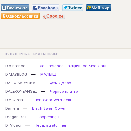
Вконтакте
Facebook
Twitter
Мой мир
Одноклассники
Google+
ПОПУЛЯРНЫЕ ТЕКСТЫ ПЕСЕН
—
Dio Brando
Dio Cantando Hakujitsu do King Gnuu
—
DIMASBLOG
МАЛЫШ
—
DZE X SARYUNA
Бухы Дээрэ
—
DALEKONEANGEL
Чёрное платье
—
Die Atzen
Ich Werd Verrueckt
—
Daniela
Black Swan Cover
—
Dragon Ball
oppening 1
—
Dj Vidadi
Heyat aglatdi meni