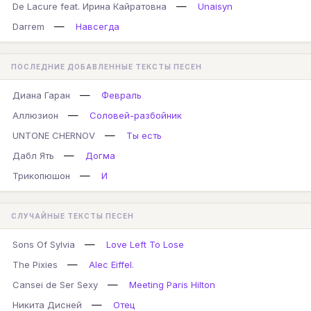
—
De Lacure feat. Ирина Кайратовна
Unaisyn
—
Darrem
Навсегда
ПОСЛЕДНИЕ ДОБАВЛЕННЫЕ ТЕКСТЫ ПЕСЕН
—
Диана Гаран
Февраль
—
Аллюзион
Соловей-разбойник
—
UNTONE CHERNOV
Ты есть
—
Дабл Ять
Догма
—
Трикопюшон
И
СЛУЧАЙНЫЕ ТЕКСТЫ ПЕСЕН
—
Sons Of Sylvia
Love Left To Lose
—
The Pixies
Alec Eiffel.
—
Cansei de Ser Sexy
Meeting Paris Hilton
—
Никита Дисней
Отец