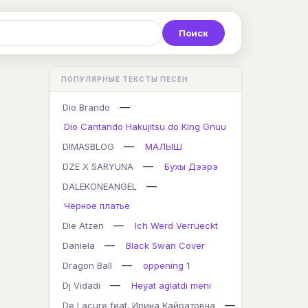
Р
С
Т
У
Ф
Х
Ц
ПОПУЛЯРНЫЕ ТЕКСТЫ ПЕСЕН
K
L
M
N
O
P
Q
—
Dio Brando
Dio Cantando Hakujitsu do King Gnuu
—
DIMASBLOG
МАЛЫШ
—
DZE X SARYUNA
Бухы Дээрэ
—
DALEKONEANGEL
Чёрное платье
—
Die Atzen
Ich Werd Verrueckt
—
Daniela
Black Swan Cover
—
Dragon Ball
oppening 1
—
Dj Vidadi
Heyat aglatdi meni
—
De Lacure feat. Ирина Кайратовна