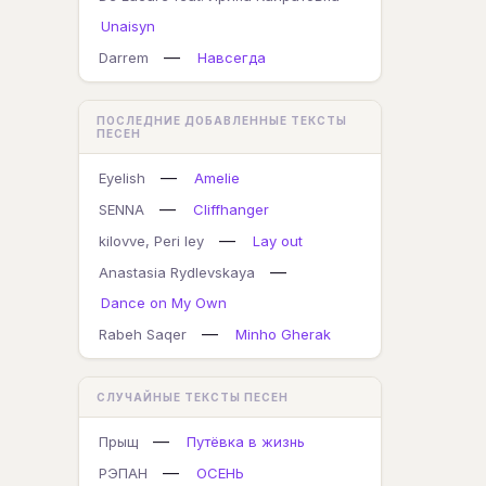
Unaisyn
—
Darrem
Навсегда
ПОСЛЕДНИЕ ДОБАВЛЕННЫЕ ТЕКСТЫ
ПЕСЕН
—
Eyelish
Amelie
—
SENNA
Cliffhanger
—
kilovve, Peri ley
Lay out
—
Anastasia Rydlevskaya
Dance on My Own
—
Rabeh Saqer
Minho Gherak
СЛУЧАЙНЫЕ ТЕКСТЫ ПЕСЕН
—
Прыщ
Путёвка в жизнь
—
РЭПАН
ОСЕНЬ