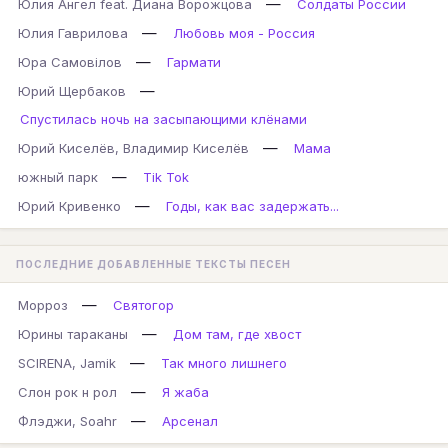
—
Юлия Ангел feat. Диана Ворожцова
Солдаты России
—
Юлия Гаврилова
Любовь моя - Россия
—
Юра Самовілов
Гармати
—
Юрий Щербаков
Спустилась ночь на засыпающими клёнами
—
Юрий Киселёв, Владимир Киселёв
Мама
—
южный парк
Tik Tok
—
Юрий Кривенко
Годы, как вас задержать...
ПОСЛЕДНИЕ ДОБАВЛЕННЫЕ ТЕКСТЫ ПЕСЕН
—
Морроз
Святогор
—
Юрины тараканы
Дом там, где хвост
—
SCIRENA, Jamik
Так много лишнего
—
Слон рок н рол
Я жаба
—
Флэджи, Soahr
Арсенал