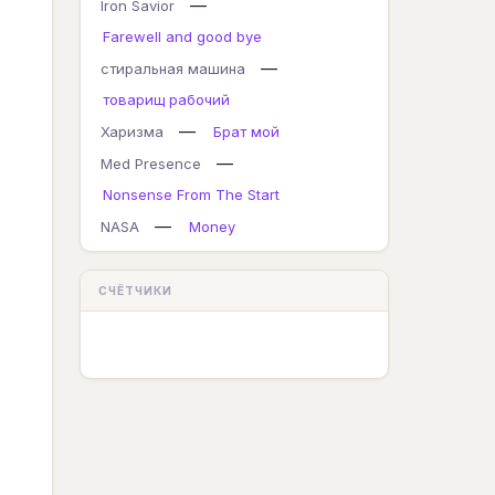
—
Iron Savior
Farewell and good bye
—
стиральная машина
товарищ рабочий
—
Харизма
Брат мой
—
Med Presence
Nonsense From The Start
—
NASA
Money
СЧЁТЧИКИ