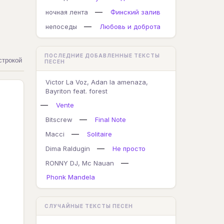
—
ночная лента
Финский залив
—
непоседы
Любовь и доброта
ПОСЛЕДНИЕ ДОБАВЛЕННЫЕ ТЕКСТЫ
строкой
ПЕСЕН
Victor La Voz, Adan la amenaza,
Bayriton feat. forest
—
Vente
—
Bitscrew
Final Note
—
Macci
Solitaire
—
Dima Raldugin
Не просто
—
RONNY DJ, Mc Nauan
Phonk Mandela
СЛУЧАЙНЫЕ ТЕКСТЫ ПЕСЕН