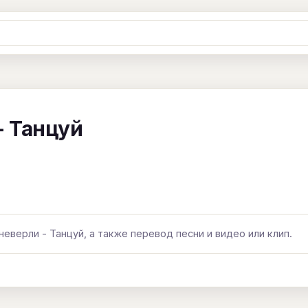
Ж
З
И
К
Л
М
Н
О
П
B
C
D
E
F
G
H
I
J
- Танцуй
Y
Z
#
неверли - Танцуй, а также перевод песни и видео или клип.