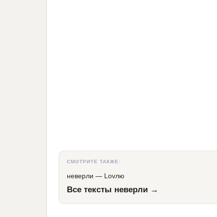
СМОТРИТЕ ТАКЖЕ:
неверли
—
Lovлю
Все тексты неверли →