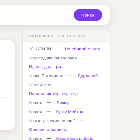
Р
С
Т
У
Ф
Х
Ц
ПОПУЛЯРНЫЕ ТЕКСТЫ ПЕСЕН
K
L
M
N
O
P
Q
—
НЕ КУРИЛИ
Не сбивай с пути
—
Новогодняя считалочка
И, раз, два, три...
—
Нонна Тогочиева
Дурланаб
—
Неизвестен
Паровозик тыр-тыр-тыр
—
Нашид
Лиякун
—
Нашид
Кунту Мейтан
—
Новые детские песни 1
Фонари-фонарики..
—
Нашид
Мухаммад набина