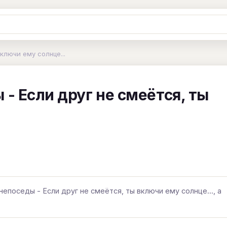
Ж
З
И
К
Л
М
Н
О
П
ключи ему солнце...
B
C
D
E
F
G
H
I
J
 - Если друг не смеётся, ты
Y
Z
#
епоседы - Если друг не смеётся, ты включи ему солнце..., а