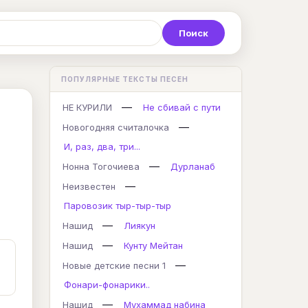
Р
С
Т
У
Ф
Х
Ц
ПОПУЛЯРНЫЕ ТЕКСТЫ ПЕСЕН
K
L
M
N
O
P
Q
—
НЕ КУРИЛИ
Не сбивай с пути
—
Новогодняя считалочка
И, раз, два, три...
—
Нонна Тогочиева
Дурланаб
—
Неизвестен
Паровозик тыр-тыр-тыр
—
Нашид
Лиякун
—
Нашид
Кунту Мейтан
—
Новые детские песни 1
Фонари-фонарики..
—
Нашид
Мухаммад набина