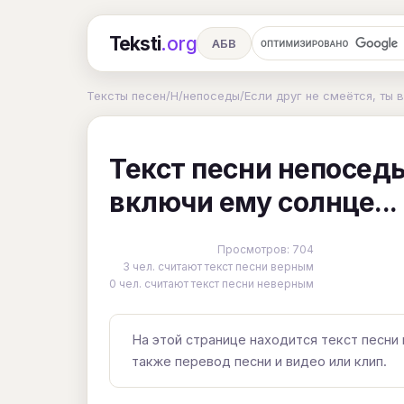
Teksti
.org
АБВ
Ru
А
Б
В
Г
Д
Е
Тексты песен
/
Н
/
непоседы
/
Если друг не смеётся, ты в
Ч
Ш
Э
Ю
Я
En
A
Текст песни непоседы
R
S
T
U
V
W
X
включи ему солнце...
Просмотров: 704
3 чел. считают текст песни верным
0 чел. считают текст песни неверным
На этой странице находится текст песни н
также перевод песни и видео или клип.