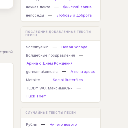
—
ночная лента
Финский залив
—
непоседы
Любовь и доброта
ПОСЛЕДНИЕ ДОБАВЛЕННЫЕ ТЕКСТЫ
ПЕСЕН
—
Sochinyalkin
Новая Услада
строкой
—
Волшебные поздравления
Арина с Днём Рождения
—
gonnamakemusic
А ночи здесь
—
Metalite
Social Butterflies
—
TEDDY WU, МаксимаСын
Fuck Them
СЛУЧАЙНЫЕ ТЕКСТЫ ПЕСЕН
—
Рубль
Ничего нового