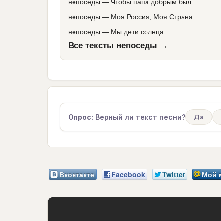
непоседы
—
Чтобы папа добрым был...........
непоседы
—
Моя Россия, Моя Страна.
непоседы
—
Мы дети солнца
Все тексты непоседы →
Опрос:
Верный ли текст песни?
Да
Вконтакте
Facebook
Twitter
Мой 