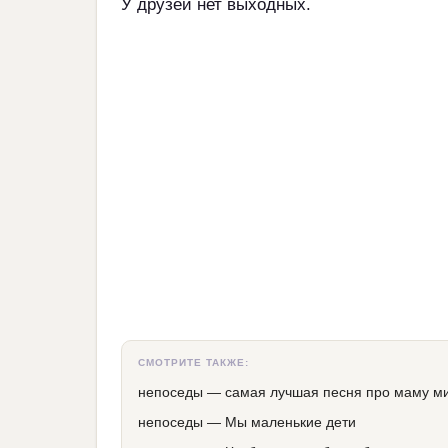
У друзей нет выходных.
СМОТРИТЕ ТАКЖЕ:
непоседы
—
самая лучшая песня про маму м
непоседы
—
Мы маленькие дети