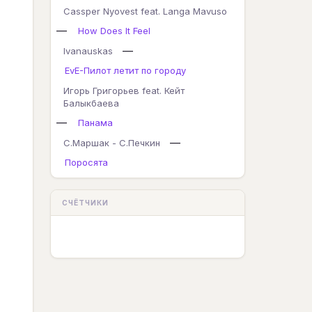
Cassper Nyovest feat. Langa Mavuso
—
How Does It Feel
—
Ivanauskas
EvE-Пилот летит по городу
Игорь Григорьев feat. Кейт
Балыкбаева
—
Панама
—
С.Маршак - С.Печкин
Поросята
СЧЁТЧИКИ